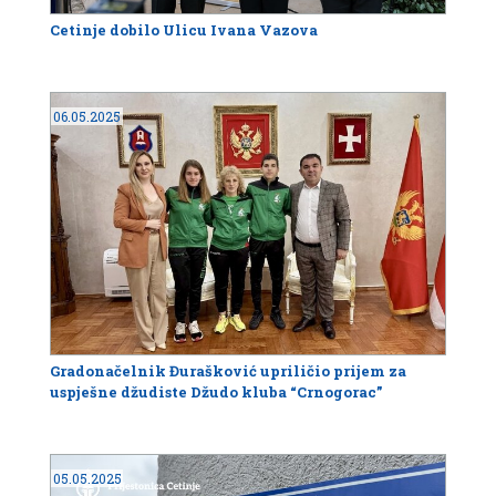
Cetinje dobilo Ulicu Ivana Vazova
06.05.2025
Gradonačelnik Đurašković upriličio prijem za
uspješne džudiste Džudo kluba “Crnogorac”
05.05.2025