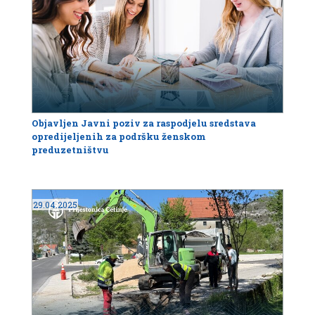
Objavljen Javni poziv za raspodjelu sredstava
opredijeljenih za podršku ženskom
preduzetništvu
29.04.2025