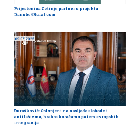
Prijestonica Cetinje partner u projektu
Danube4Rural.com
09.05.2025
Đurašković: Oslonjeni na nasljeđe slobode i
antifašizma, hrabro koračamo putem evropskih
integracija