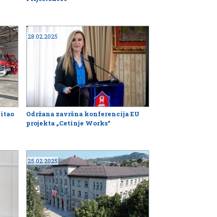
28.02.2025
itao
Održana završna konferencija EU
projekta „Cetinje Works“
25.02.2025