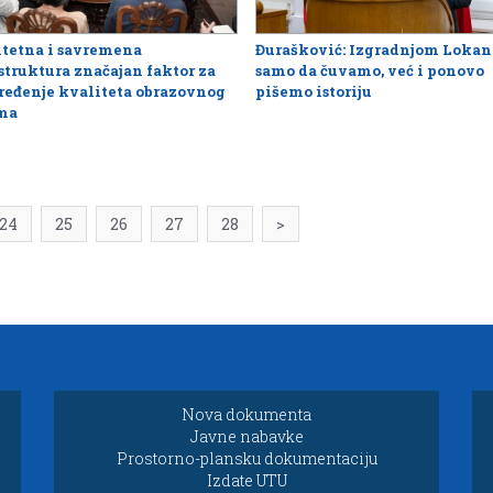
tetna i savremena
Đurašković: Izgradnjom Lokan
struktura značajan faktor za
samo da čuvamo, već i ponovo
eđenje kvaliteta obrazovnog
pišemo istoriju
ema
24
25
26
27
28
>
Nova dokumenta
Javne nabavke
Prostorno-plansku dokumentaciju
Izdate UTU