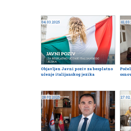
04.03.2025
01.03
Objavljen Javni poziv za besplatno
Počel
učenje italijanskog jezika
osno
28.02.2025
27.02