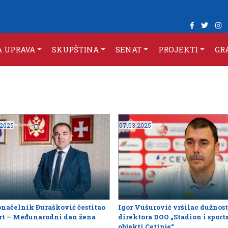
A UPRAVA
SKUPŠTINA
SENAT
PROJEKTI
GR
.2025
07.03.2025
načelnik Đurašković čestitao
Igor Vušurović vršilac dužnost
rt – Međunarodni dan žena
direktora DOO „Stadion i sport
objekti Cetinje“