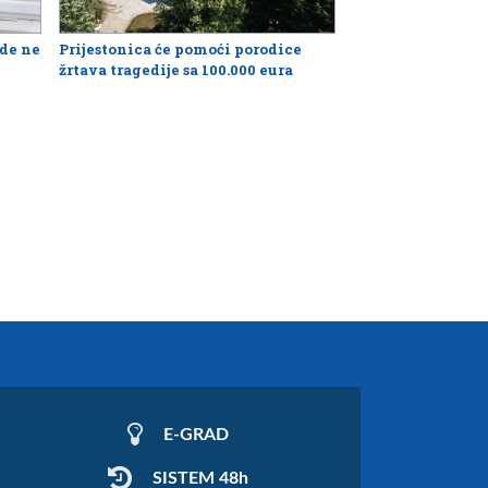
de ne
Prijestonica će pomoći porodice
žrtava tragedije sa 100.000 eura
E-GRAD
SISTEM 48h