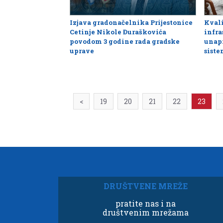
Izjava gradonačelnika Prijestonice
Kvali
Cetinje Nikole Đuraškovića
infra
povodom 3 godine rada gradske
unapr
uprave
sist
<
19
20
21
22
23
DRUŠTVENE MREŽE
pratite nas i na
društvenim mrežama