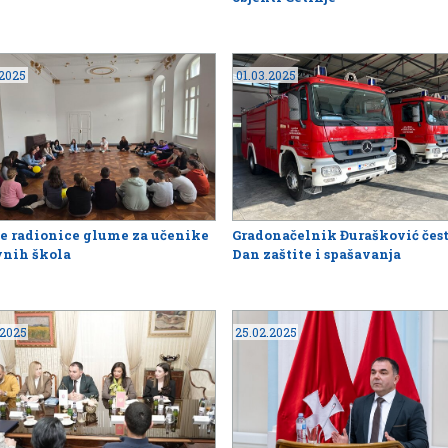
.2025
01.03.2025
e radionice glume za učenike
Gradonačelnik Đurašković čest
vnih škola
Dan zaštite i spašavanja
.2025
25.02.2025