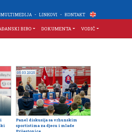
-
-
MULTIMEDIJA
LINKOVI
KONTAKT
AĐANSKI BIRO
DOKUMENTA
VODIČ
05.03.2025
i
Panel diskusija sa vrhunskim
ski
sportistima za djecu i mlade
Prijestonice