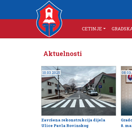
CETINJE
GRADSK
Aktuelnosti
10.03.2025
08.03
Završena rekonstrukcija dijela
Grado
Ulice Pavla Rovinskog
8. ma