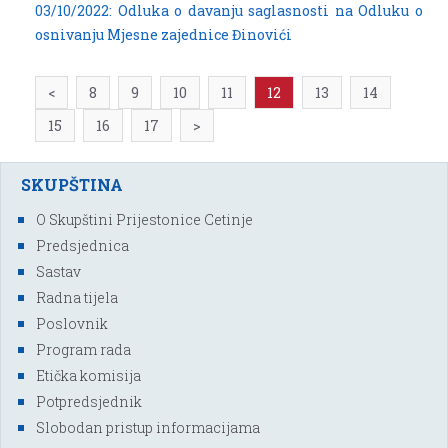
03/10/2022: Odluka o davanju saglasnosti na Odluku o
osnivanju Mjesne zajednice Đinovići
<
8
9
10
11
12
13
14
15
16
17
>
SKUPŠTINA
O Skupštini Prijestonice Cetinje
Predsjednica
Sastav
Radna tijela
Poslovnik
Program rada
Etička komisija
Potpredsjednik
Slobodan pristup informacijama