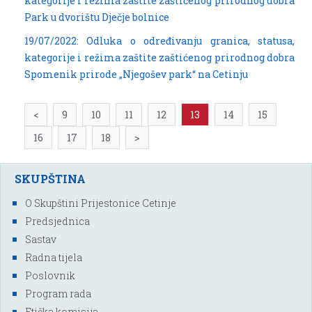
kategorije i režima zaštite zaštićenog prirodnog dobra
Park u dvorištu Dječje bolnice
19/07/2022: Odluka o određivanju granica, statusa,
kategorije i režima zaštite zaštićenog prirodnog dobra
Spomenik prirode „Njegošev park“ na Cetinju
<
9
10
11
12
13
14
15
16
17
18
>
SKUPŠTINA
O Skupštini Prijestonice Cetinje
Predsjednica
Sastav
Radna tijela
Poslovnik
Program rada
Etička komisija