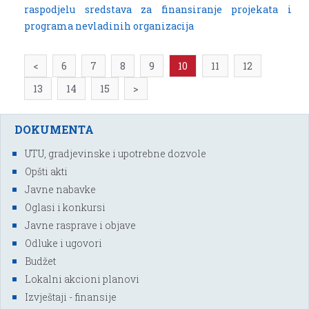
raspodjelu sredstava za finansiranje projekata i
programa nevladinih organizacija
<
6
7
8
9
10
11
12
13
14
15
>
DOKUMENTA
UTU, gradjevinske i upotrebne dozvole
Opšti akti
Javne nabavke
Oglasi i konkursi
Javne rasprave i objave
Odluke i ugovori
Budžet
Lokalni akcioni planovi
Izvještaji - finansije