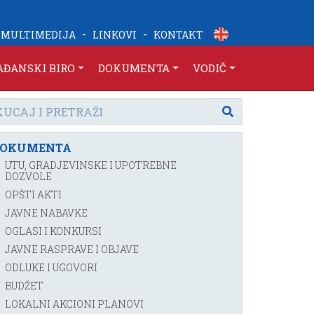
-
-
MULTIMEDIJA
LINKOVI
KONTAKT
AĐANSKI BIRO
DOKUMENTA
VODIČ
DOKUMENTA
UTU, GRADJEVINSKE I UPOTREBNE
DOZVOLE
OPŠTI AKTI
JAVNE NABAVKE
OGLASI I KONKURSI
JAVNE RASPRAVE I OBJAVE
ODLUKE I UGOVORI
BUDŽET
LOKALNI AKCIONI PLANOVI