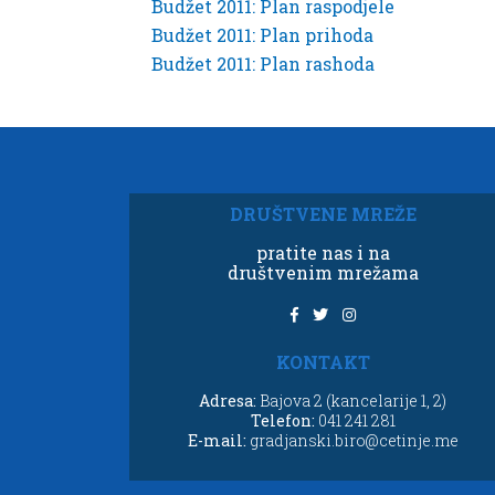
Budžet 2011: Plan raspodjele
Budžet 2011: Plan prihoda
Budžet 2011: Plan rashoda
DRUŠTVENE MREŽE
pratite nas i na
društvenim mrežama
KONTAKT
Adresa:
Bajova 2 (kancelarije 1, 2)
Telefon:
041 241 281
E-mail:
gradjanski.biro@cetinje.me