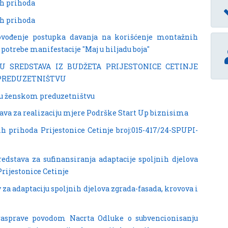
ih prihoda
ih prihoda
rovođenje postupka davanja na korišćenje montažnih
potrebe manifestacije "Maj u hiljadu boja"
LU SREDSTAVA IZ BUDŽETA PRIJESTONICE CETINJE
 PREDUZETNIŠTVU
šku ženskom preduzetništvu
tava za realizaciju mjere Podrške Start Up biznisima
h prihoda Prijestonice Cetinje broj:015-417/24-SPUPI-
redstava za sufinansiranja adaptacije spoljnih djelova
Prijestonice Cetinje
v za adaptaciju spoljnih djelova zgrada-fasada, krovova i
e rasprave povodom Nacrta Odluke o subvencionisanju