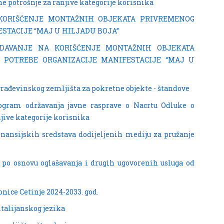
potrošnje za ranjive kategorije korisnika
 KORIŠĆENJE MONTAŽNIH OBJEKATA PRIVREMENOG
STACIJE “MAJ U HILJADU BOJA”
A DAVANJE NA KORIŠĆENJE MONTAŽNIH OBJEKATA
 POTREBE ORGANIZACIJE MANIFESTACIJE “MAJ U
građevinskog zemljišta za pokretne objekte - štandove
rogram održavanja javne rasprave o Nacrtu Odluke o
jive kategorije korisnika
inansijskih sredstava dodijeljenih mediju za pružanje
po osnovu oglašavanja i drugih ugovorenih usluga od
nice Cetinje 2024-2033. god.
italijanskog jezika