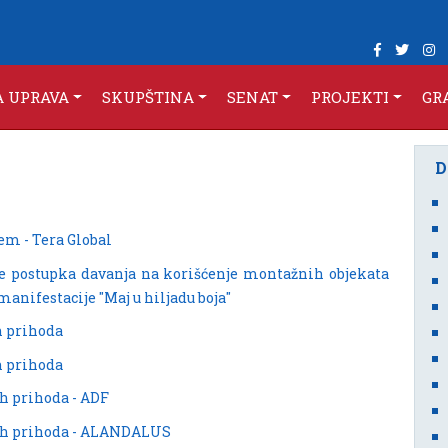
A UPRAVA
SKUPŠTINA
SENAT
PROJEKTI
GR
em - Tera Global
je postupka davanja na korišćenje montažnih objekata
anifestacije "Maj u hiljadu boja"
h prihoda
h prihoda
h prihoda - ADF
ih prihoda - ALANDALUS