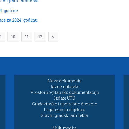
zemljišta - štandovi
4. godine
ače za 2024. godinu
9
10
11
12
>
Nova dokumenta
Javne nabavke
Prostorno-plansku dokumentaciju
Izdate UTU
Građevinske i upotrebne dozvole
Legalizaciju objekata
Glavni gradski arhitekta.
Multimedija