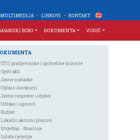
-
-
MULTIMEDIJA
LINKOVI
KONTAKT
AĐANSKI BIRO
DOKUMENTA
VODIČ
DOKUMENTA
UTU, gradjevinske i upotrebne dozvole
Opšti akti
Javne nabavke
Oglasi i konkursi
Javne rasprave i objave
Odluke i ugovori
Budžet
Lokalni akcioni planovi
Izvještaji - finansije
Izdata rješenja