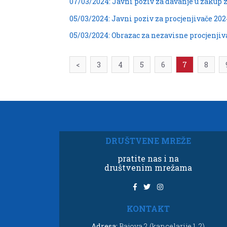
07/03/2024: Javni poziv za davanje u zakup 
05/03/2024: Javni poziv za procjenjivače 202
05/03/2024: Obrazac za nezavisne procjenjiv
<
3
4
5
6
7
8
DRUŠTVENE MREŽE
pratite nas i na
društvenim mrežama
KONTAKT
Adresa:
Bajova 2 (kancelarije 1, 2)