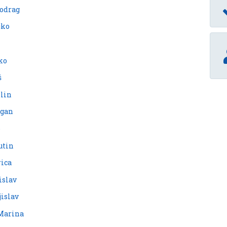
iodrag
jko
ko
š
elin
agan
o
utin
rica
islav
jislav
 Marina