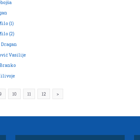
ebojša
agan
ilo (1)
ilo (2)
ć Dragan
vić Vasilije
ć Branko
ilivoje
9
10
11
12
>