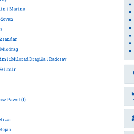
lin i Marina
Radovan
is
eksandar
ć Miodrag
limir,Milorad,Dragiša i Radosav
 Velimir
asz Pawel (1)
elizar
 Bojan