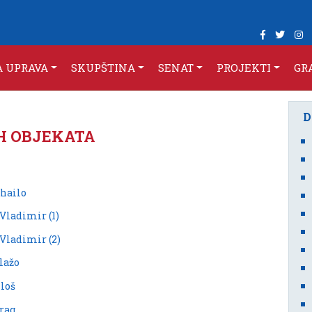
A UPRAVA
SKUPŠTINA
SENAT
PROJEKTI
GR
H OBJEKATA
ihailo
 Vladimir (1)
 Vladimir (2)
lažo
iloš
drag