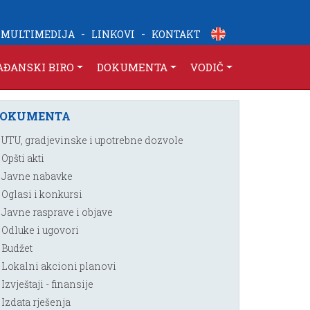
-
-
MULTIMEDIJA
LINKOVI
KONTAKT
AĐANSKI BIRO
DOKUMENTA
VODIČ
DOKUMENTA
UTU, gradjevinske i upotrebne dozvole
Opšti akti
Javne nabavke
Oglasi i konkursi
Javne rasprave i objave
Odluke i ugovori
Budžet
Lokalni akcioni planovi
Izvještaji - finansije
Izdata rješenja