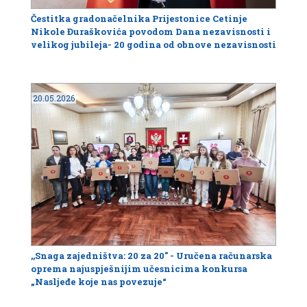
Čestitka gradonačelnika Prijestonice Cetinje
Nikole Đuraškovića povodom Dana nezavisnosti i
velikog jubileja- 20 godina od obnove nezavisnosti
20.05.2026
,,Snaga zajedništva: 20 za 20'' - Uručena računarska
oprema najuspješnijim učesnicima konkursa
„Nasljeđe koje nas povezuje“