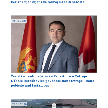
Berlina ujedinjeni za razvoj mladih šahista
09.05.2026
Čestitka gradonačelnika Prijestonice Cetinje
Nikole Đuraškovića povodom Dana Evrope i Dana
pobjede nad fašizmom
07.05.2026