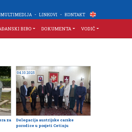
-
-
MULTIMEDIJA
LINKOVI
KONTAKT
AĐANSKI BIRO
DOKUMENTA
VODIČ
04.10.2025
era za
Delegacija austrijske carske
porodice u posjeti Cetinju