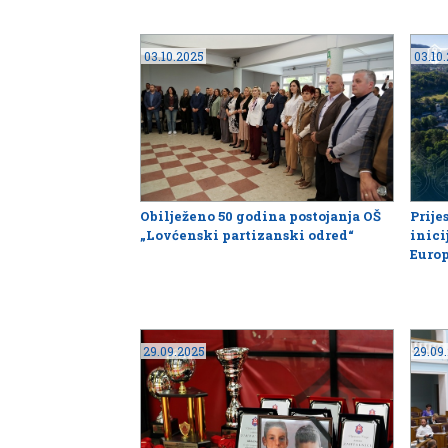
03.10.2025
03.10
Obilježeno 50 godina postojanja OŠ
Prije
„Lovćenski partizanski odred“
inici
Europ
29.09.2025
29.09