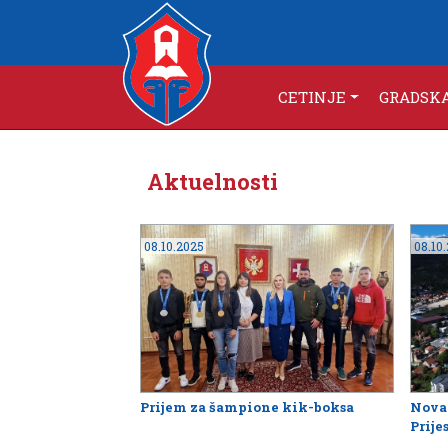
CETINJE
GRADSK
Aktuelnosti
08.10.2025
08.10
Prijem za šampione kik-boksa
Nova 
Prije