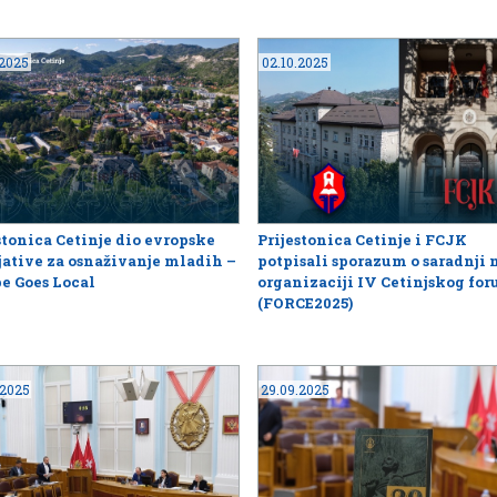
.2025
02.10.2025
stonica Cetinje dio evropske
Prijestonica Cetinje i FCJK
jative za osnaživanje mladih –
potpisali sporazum o saradnji 
e Goes Local
organizaciji IV Cetinjskog fo
(FORCE2025)
.2025
29.09.2025