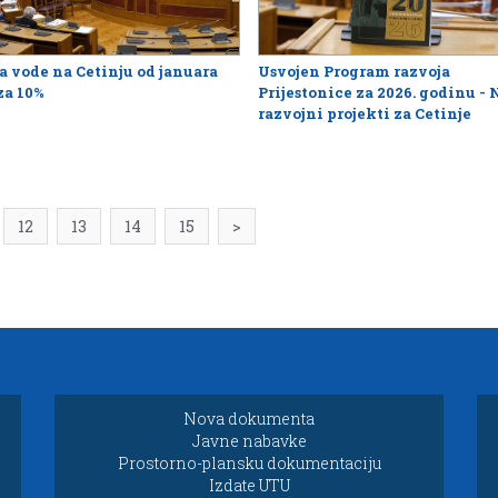
a vode na Cetinju od januara
Usvojen Program razvoja
za 10%
Prijestonice za 2026. godinu - 
razvojni projekti za Cetinje
12
13
14
15
>
Nova dokumenta
Javne nabavke
Prostorno-plansku dokumentaciju
Izdate UTU