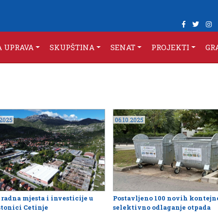
A UPRAVA
SKUPŠTINA
SENAT
PROJEKTI
GR
.2025
06.10.2025
radna mjesta i investicije u
Postavljeno 100 novih kontejn
stonici Cetinje
selektivno odlaganje otpada