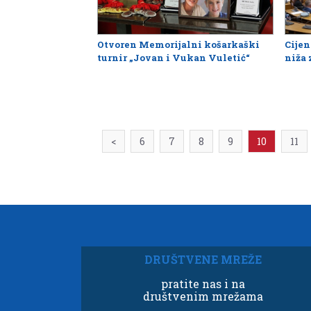
Otvoren Memorijalni košarkaški
Cijen
turnir „Jovan i Vukan Vuletić“
niža 
<
6
7
8
9
10
11
DRUŠTVENE MREŽE
pratite nas i na
društvenim mrežama