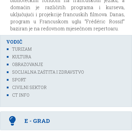
bibliotečkim fondom na francuskom jeziku, a
domaćin je različitih programa i kurseva,
uključujući i projekcije francuskih filmova. Danas,
program u Francuskom uglu “Frédéric Rossif”
baziran je na redovnom mjesečnom repertoaru.
VODIČ
TURIZAM
KULTURA
OBRAZOVANJE
SOCIJALNA ZAŠTITA I ZDRAVSTVO
SPORT
CIVILNI SEKTOR
CT INFO
E - GRAD