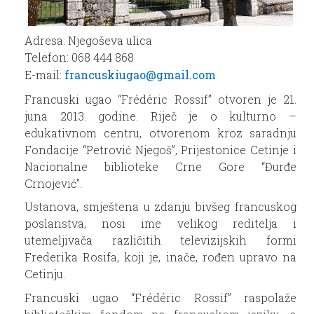
Adresa: Njegoševa ulica
Telefon: 068 444 868
E-mail:
francuskiugao@gmail.com
Francuski ugao “Frédéric Rossif” otvoren je 21.
juna 2013. godine. Riječ je o kulturno –
edukativnom centru, otvorenom kroz saradnju
Fondacije “Petrović Njegoš”, Prijestonice Cetinje i
Nacionalne biblioteke Crne Gore “Đurđe
Crnojević”.
Ustanova, smještena u zdanju bivšeg francuskog
poslanstva, nosi ime velikog reditelja i
utemeljivača različitih televizijskih formi
Frederika Rosifa, koji je, inače, rođen upravo na
Cetinju.
Francuski ugao “Frédéric Rossif” raspolaže