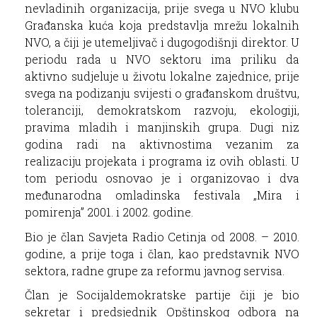
nevladinih organizacija, prije svega u NVO klubu
Građanska kuća koja predstavlja mrežu lokalnih
NVO, a čiji je utemeljivač i dugogodišnji direktor. U
periodu rada u NVO sektoru ima priliku da
aktivno sudjeluje u životu lokalne zajednice, prije
svega na podizanju svijesti o građanskom društvu,
toleranciji, demokratskom razvoju, ekologiji,
pravima mladih i manjinskih grupa. Dugi niz
godina radi na aktivnostima vezanim za
realizaciju projekata i programa iz ovih oblasti. U
tom periodu osnovao je i organizovao i dva
međunarodna omladinska festivala „Mira i
pomirenja” 2001. i 2002. godine.
Bio je član Savjeta Radio Cetinja od 2008. – 2010.
godine, a prije toga i član, kao predstavnik NVO
sektora, radne grupe za reformu javnog servisa.
Član je Socijaldemokratske partije čiji je bio
sekretar i predsjednik Opštinskog odbora na