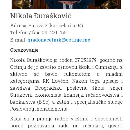
Nikola Đurašković
Adresa:
Bajova 2 (kancelarija 94)
Telefon / fax:
041 231 755
E-mail:
gradonacelnik@cetinje.me
Obrazovanje
Nikola Đurašković je rođen 27.05.1979. godine na
Cetinju đe je završio osnovnu školu i Gimnaziju, a
aktivno se bavio rukometom u mlađim
kategorijama RK Lovćen. Nakon toga upisuje i
završava Beogradsku poslovnu školu, smjer
Strukovni ekonomista finansija, računovodstva i
bankarstva (B.Sc), a zatim i specijalističke studije
Poslovnog menadžmenta.
Kada su u pitanju radne vještine i sposobnosti
pored poznavanja rada na računaru, govori