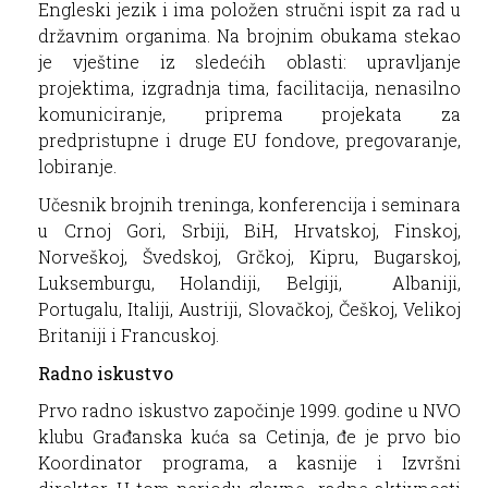
Engleski jezik i ima položen stručni ispit za rad u
državnim organima. Na brojnim obukama stekao
je vještine iz sledećih oblasti:
upravljanje
projektima, izgradnja tima, facilitacija, nenasilno
komuniciranje, priprema projekata za
predpristupne i druge EU fondove, pregovaranje,
lobiranje.
Učesnik brojnih treninga, konferencija i seminara
u Crnoj Gori, Srbiji, BiH, Hrvatskoj, Finskoj,
Norveškoj, Švedskoj, Grčkoj, Kipru, Bugarskoj,
Luksemburgu, Holandiji, Belgiji, Albaniji,
Portugalu, Italiji, Austriji, Slovačkoj, Češkoj, Velikoj
Britaniji i Francuskoj.
Radno iskustvo
Prvo radno iskustvo započinje 1999. godine u NVO
klubu Građanska kuća sa Cetinja, đe je prvo bio
Koordinator programa, a kasnije i Izvršni