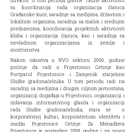
direktor. U tom periodu glavne radne aktivnosti
su koordinacija rada organizacija članica
Građanske kuće, saradnje sa medijima, državnim i
lokalnim organima, saradnja sa malim i srednjim
preduzećima, koordinacija projektnih aktivnosti
kluba i organizacija članica, kao i saradnja sa
nevladinim organizacijama iz zemlje i
inostranstva.
Nakon iskustva u NVO sektoru 2006. godine
počinje da radi u Prijestonici Cetinje kao
Portparol Prijestonice i Zamjenik starješine
Službe gradonačelnika. U tom periodu radi na
saradnji sa medijima i drugim ciljnim javnostima,
organizaciji događaja u Prijestonici, organizaciji i
izdavanju informativnog glasila i organizaciji
rada Službe gradonačelnika, stara se
o
korporativnoj kulturi, korporativnom identitetu i
imidžu Prijestonice Cetinje. Za Menadžera
Prijestonice je postavljen 2008. godine i na novoj