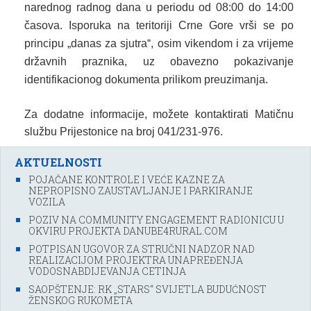
narednog radnog dana u periodu od 08:00 do 14:00
časova. Isporuka na teritoriji Crne Gore vrši se po
principu „danas za sjutra“, osim vikendom i za vrijeme
državnih praznika, uz obavezno pokazivanje
identifikacionog dokumenta prilikom preuzimanja.
Za dodatne informacije, možete kontaktirati Matičnu
službu Prijestonice na broj 041/231-976.
AKTUELNOSTI
POJAČANE KONTROLE I VEĆE KAZNE ZA
NEPROPISNO ZAUSTAVLJANJE I PARKIRANJE
VOZILA
POZIV NA COMMUNITY ENGAGEMENT RADIONICU U
OKVIRU PROJEKTA DANUBE4RURAL.COM
POTPISAN UGOVOR ZA STRUČNI NADZOR NAD
REALIZACIJOM PROJEKTRA UNAPREĐENJA
VODOSNABDIJEVANJA CETINJA
SAOPŠTENJE: RK „STARS“ SVIJETLA BUDUĆNOST
ŽENSKOG RUKOMETA