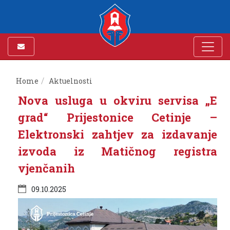
Home
Aktuelnosti
Nova usluga u okviru servisa „E
grad“ Prijestonice Cetinje –
Elektronski zahtjev za izdavanje
izvoda iz Matičnog registra
vjenčanih
09.10.2025