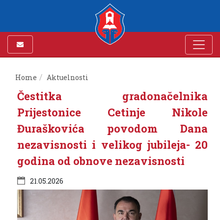
Home
Aktuelnosti
Čestitka gradonačelnika
Prijestonice Cetinje Nikole
Đuraškovića povodom Dana
nezavisnosti i velikog jubileja- 20
godina od obnove nezavisnosti
21.05.2026