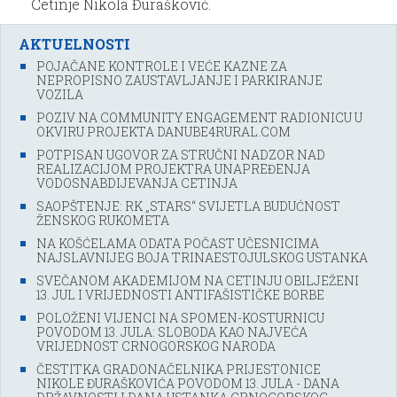
Cetinje Nikola Đurašković.
AKTUELNOSTI
POJAČANE KONTROLE I VEĆE KAZNE ZA
NEPROPISNO ZAUSTAVLJANJE I PARKIRANJE
VOZILA
POZIV NA COMMUNITY ENGAGEMENT RADIONICU U
OKVIRU PROJEKTA DANUBE4RURAL.COM
POTPISAN UGOVOR ZA STRUČNI NADZOR NAD
REALIZACIJOM PROJEKTRA UNAPREĐENJA
VODOSNABDIJEVANJA CETINJA
SAOPŠTENJE: RK „STARS“ SVIJETLA BUDUĆNOST
ŽENSKOG RUKOMETA
NA KOŠĆELAMA ODATA POČAST UČESNICIMA
NAJSLAVNIJEG BOJA TRINAESTOJULSKOG USTANKA
SVEČANOM AKADEMIJOM NA CETINJU OBILJEŽENI
13. JUL I VRIJEDNOSTI ANTIFAŠISTIČKE BORBE
POLOŽENI VIJENCI NA SPOMEN-KOSTURNICU
POVODOM 13. JULA: SLOBODA KAO NAJVEĆA
VRIJEDNOST CRNOGORSKOG NARODA
ČESTITKA GRADONAČELNIKA PRIJESTONICE
NIKOLE ĐURAŠKOVIĆA POVODOM 13. JULA - DANA