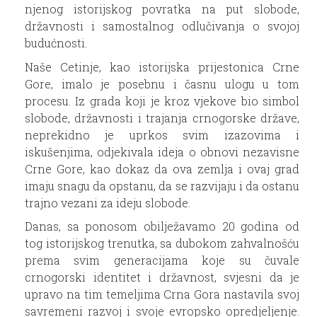
njenog istorijskog povratka na put slobode,
državnosti i samostalnog odlučivanja o svojoj
budućnosti.
Naše Cetinje, kao istorijska prijestonica Crne
Gore, imalo je posebnu i časnu ulogu u tom
procesu. Iz grada koji je kroz vjekove bio simbol
slobode, državnosti i trajanja crnogorske države,
neprekidno je uprkos svim izazovima i
iskušenjima, odjekivala ideja o obnovi nezavisne
Crne Gore, kao dokaz da ova zemlja i ovaj grad
imaju snagu da opstanu, da se razvijaju i da ostanu
trajno vezani za ideju slobode.
Danas, sa ponosom obilježavamo 20 godina od
tog istorijskog trenutka, sa dubokom zahvalnošću
prema svim generacijama koje su čuvale
crnogorski identitet i državnost, svjesni da je
upravo na tim temeljima Crna Gora nastavila svoj
savremeni razvoj i svoje evropsko opredjeljenje.