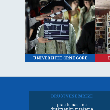
UNIVERZITET CRNE GORE
DRUŠTVENE MREŽE
pratite nas i na
društvenim mrežama