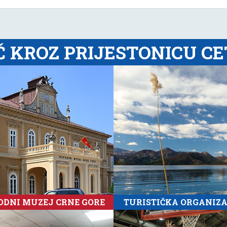
Č KROZ PRIJESTONICU CE
DNI MUZEJ CRNE GORE
TURISTIČKA ORGANIZA