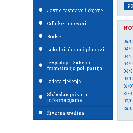
PR
Javne rasprave i objave
Odluke i ugovori
NO
Budžet
05/0
04/0
Lokalni akcioni planovi
04/0
Izvještaji - Zakon o
04/0
finansiranju pol. partija
03/0
Izdata rješenja
31/0
Slobodan pristup
informacijama
30/0
28/0
Životna sredina