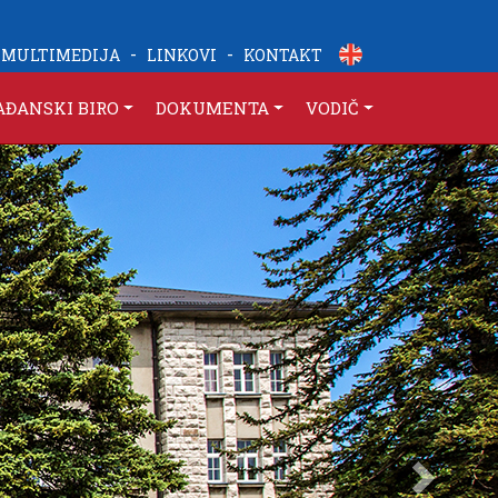
-
-
MULTIMEDIJA
LINKOVI
KONTAKT
AĐANSKI BIRO
DOKUMENTA
VODIČ