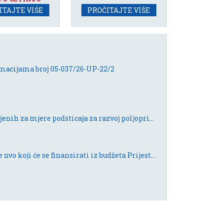
ITAJTE VIŠE
PROČITAJTE VIŠE
rmacijama broj 05-037/26-UP-22/2
04/08/2026: Javni poziv za raspodjelu budžetskih sredstava namijenjenih za mjere podsticaja za razvoj poljoprivrede za 2026. godinu
31/07/2026: Rang lista za raspodjelu sredstava za projekte i programe nvo koji će se finansirati iz budžeta Prijestonice za 2026. godinu.