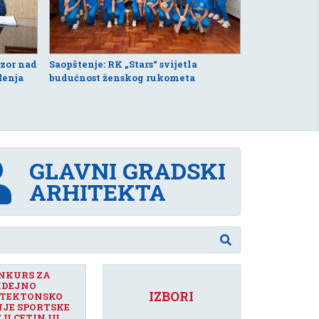
dzor nad
Saopštenje: RK „Stars“ svijetla
đenja
budućnost ženskog rukometa
GLAVNI GRADSKI
ARHITEKTA
NKURS ZA
IDEJNO
IZBORI
TEKTONSKO
NJE SPORTSKE
 U CETINJU