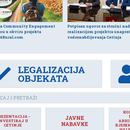
na Community Engagement
Potpisan ugovor za stručni na
cu u okviru projekta
realizacijom projektra unapre
4Rural.com
vodosnabdijevanja Cetinja
LEGALIZACIJA
OBJEKATA
KO
REZENTACIJA -
JAVNE
NVESTIRAJ U
ARHI
NABAVKE
CETINJE
RJESE
HALE