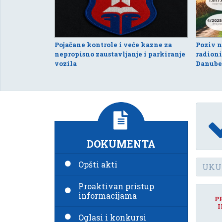
Pojačane kontrole i veće kazne za
Poziv 
nepropisno zaustavljanje i parkiranje
radioni
vozila
Danube
DOKUMENTA
Opšti akti
Proaktivan pristup
informacijama
P
I
Oglasi i konkursi