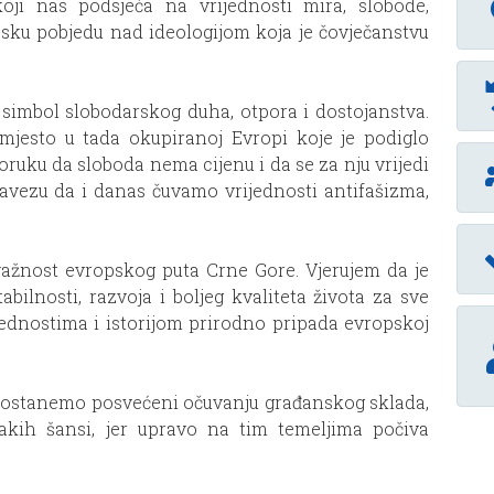
i nas podsjeća na vrijednosti mira, slobode,
orijsku pobjedu nad ideologijom koja je čovječanstvu
lo simbol slobodarskog duha, otpora i dostojanstva.
jesto u tada okupiranoj Evropi koje je podiglo
oruku da sloboda nema cijenu i da se za nju vrijedi
obavezu da i danas čuvamo vrijednosti antifašizma,
ažnost evropskog puta Crne Gore. Vjerujem da je
ilnosti, razvoja i boljeg kvaliteta života za sve
jednostima i istorijom prirodno pripada evropskoj
a ostanemo posvećeni očuvanju građanskog sklada,
akih šansi, jer upravo na tim temeljima počiva