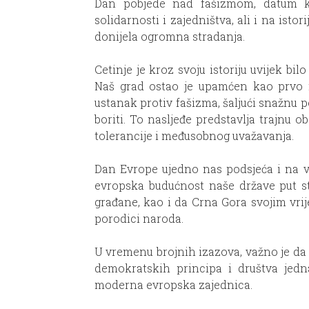
Dan pobjede nad fašizmom, datum koj
solidarnosti i zajedništva, ali i na ist
donijela ogromna stradanja.
Cetinje je kroz svoju istoriju uvijek bi
Naš grad ostao je upamćen kao prvo m
ustanak protiv fašizma, šaljući snažnu p
boriti. To nasljeđe predstavlja trajnu 
tolerancije i međusobnog uvažavanja.
Dan Evrope ujedno nas podsjeća i na v
evropska budućnost naše države put stab
građane, kao i da Crna Gora svojim vri
porodici naroda.
U vremenu brojnih izazova, važno je d
demokratskih principa i društva jedn
moderna evropska zajednica.