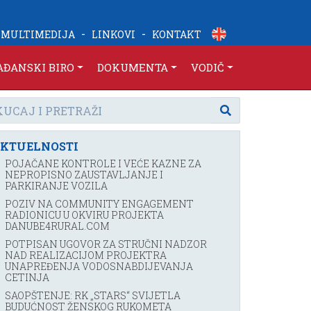
-
-
MULTIMEDIJA
LINKOVI
KONTAKT
AĐANSKI BIRO
DOKUMENTA
VODIČ
KTUELNOSTI
POJAČANE KONTROLE I VEĆE KAZNE ZA
NEPROPISNO ZAUSTAVLJANJE I
PARKIRANJE VOZILA
POZIV NA COMMUNITY ENGAGEMENT
RADIONICU U OKVIRU PROJEKTA
DANUBE4RURAL.COM
POTPISAN UGOVOR ZA STRUČNI NADZOR
NAD REALIZACIJOM PROJEKTRA
UNAPREĐENJA VODOSNABDIJEVANJA
CETINJA
SAOPŠTENJE: RK „STARS“ SVIJETLA
BUDUĆNOST ŽENSKOG RUKOMETA