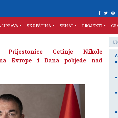
A UPRAVA
SKUPŠTINA
SENAT
PROJEKTI
GR
a Prijestonice Cetinje Nikole
A
na Evrope i Dana pobjede nad