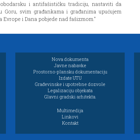
bodarsku i antifašističku tradiciju, nastaviti da
nu Goru, svim građankama i građanima upućujem
a Evrope i Dana pobjede nad fašizmom."
Nova dokumenta
Javne nabavke
Prostorno-plansku dokumentaciju
Izdate UTU
Građevinske i upotrebne dozvole
Legalizaciju objekata
Glavni gradski arhitekta.
Multimedija
Linkovi
Kontakt