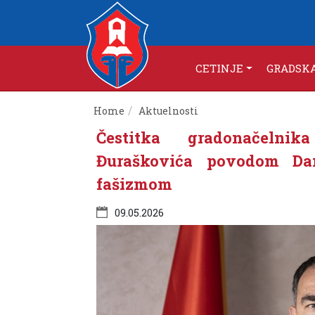
CETINJE
GRADSK
Home
Aktuelnosti
Čestitka gradonačelnik
Đuraškovića povodom Da
fašizmom
09.05.2026