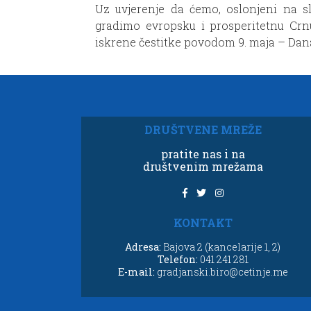
Uz uvjerenje da ćemo, oslonjeni na slo
gradimo evropsku i prosperitetnu Cr
iskrene čestitke povodom 9. maja – Dan
DRUŠTVENE MREŽE
pratite nas i na
društvenim mrežama
KONTAKT
Adresa:
Bajova 2 (kancelarije 1, 2)
Telefon:
041 241 281
E-mail:
gradjanski.biro@cetinje.me