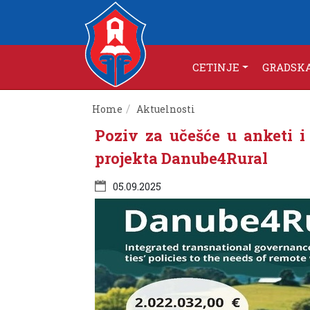
CETINJE
GRADSK
Home
Aktuelnosti
Poziv za učešće u anketi 
projekta Danube4Rural
05.09.2025