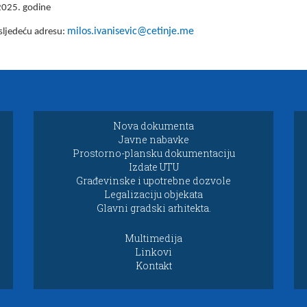
 2025. godine
milos.ivanisevic@cetinje.me
 sljedeću adresu:
Nova dokumenta
Javne nabavke
Prostorno-plansku dokumentaciju
Izdate UTU
Građevinske i upotrebne dozvole
Legalizaciju objekata
Glavni gradski arhitekta.
Multimedija
Linkovi
Kontakt