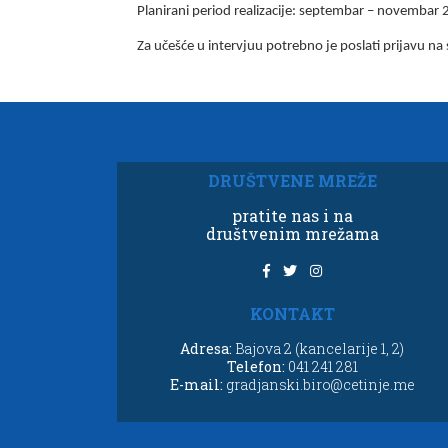
Planirani period realizacije: septembar – novembar
Za učešće u intervjuu potrebno je poslati prijavu na
DRUŠTVENE MREŽE
pratite nas i na
društvenim mrežama
KONTAKT
Adresa:
Bajova 2 (kancelarije 1, 2)
Telefon:
041 241 281
E-mail:
gradjanski.biro@cetinje.me