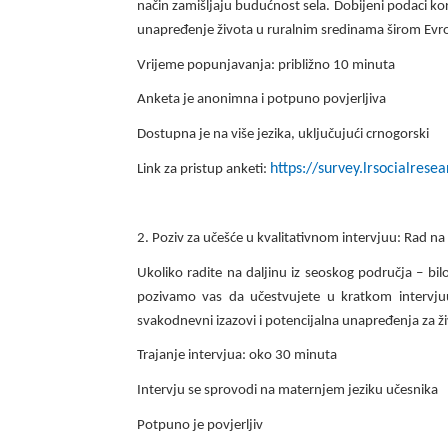
način zamišljaju budućnost sela. Dobijeni podaci kor
unapređenje života u ruralnim sredinama širom Evr
Vrijeme popunjavanja: približno 10 minuta
Anketa je anonimna i potpuno povjerljiva
Dostupna je na više jezika, uključujući crnogorski
https://survey.lrsocialres
Link za pristup anketi:
2. Poziv za učešće u kvalitativnom intervjuu: Rad na 
Ukoliko radite na daljinu iz seoskog područja – bilo
pozivamo vas da učestvujete u kratkom intervjuu.
svakodnevni izazovi i potencijalna unapređenja za ži
Trajanje intervjua: oko 30 minuta
Intervju se sprovodi na maternjem jeziku učesnika
Potpuno je povjerljiv