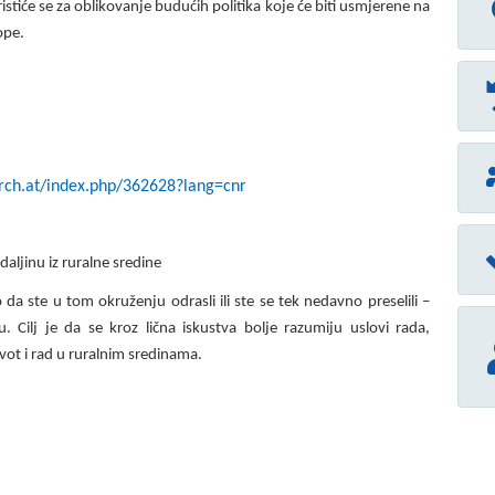
istiće se za oblikovanje budućih politika koje će biti usmjerene na
ope.
earch.at/index.php/362628?lang=cnr
daljinu iz ruralne sredine
 da ste u tom okruženju odrasli ili ste se tek nedavno preselili –
 Cilj je da se kroz lična iskustva bolje razumiju uslovi rada,
vot i rad u ruralnim sredinama.