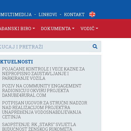
-
-
MULTIMEDIJA
LINKOVI
KONTAKT
AĐANSKI BIRO
DOKUMENTA
VODIČ
KTUELNOSTI
POJAČANE KONTROLE I VEĆE KAZNE ZA
NEPROPISNO ZAUSTAVLJANJE I
PARKIRANJE VOZILA
POZIV NA COMMUNITY ENGAGEMENT
RADIONICU U OKVIRU PROJEKTA
DANUBE4RURAL.COM
POTPISAN UGOVOR ZA STRUČNI NADZOR
NAD REALIZACIJOM PROJEKTRA
UNAPREĐENJA VODOSNABDIJEVANJA
CETINJA
SAOPŠTENJE: RK „STARS“ SVIJETLA
BUDUĆNOST ŽENSKOG RUKOMETA