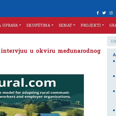
A UPRAVA
SKUPŠTINA
SENAT
PROJEKTI
GR
i intervjuu u okviru međunarodnog
A