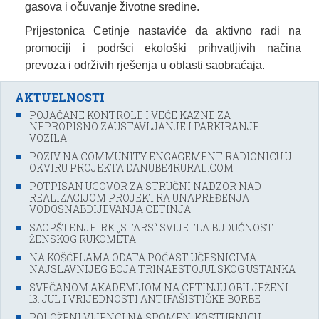
gasova i očuvanje životne sredine.
Prijestonica Cetinje nastaviće da aktivno radi na
promociji i podršci ekološki prihvatljivih načina
prevoza i održivih rješenja u oblasti saobraćaja.
AKTUELNOSTI
POJAČANE KONTROLE I VEĆE KAZNE ZA
NEPROPISNO ZAUSTAVLJANJE I PARKIRANJE
VOZILA
POZIV NA COMMUNITY ENGAGEMENT RADIONICU U
OKVIRU PROJEKTA DANUBE4RURAL.COM
POTPISAN UGOVOR ZA STRUČNI NADZOR NAD
REALIZACIJOM PROJEKTRA UNAPREĐENJA
VODOSNABDIJEVANJA CETINJA
SAOPŠTENJE: RK „STARS“ SVIJETLA BUDUĆNOST
ŽENSKOG RUKOMETA
NA KOŠĆELAMA ODATA POČAST UČESNICIMA
NAJSLAVNIJEG BOJA TRINAESTOJULSKOG USTANKA
SVEČANOM AKADEMIJOM NA CETINJU OBILJEŽENI
13. JUL I VRIJEDNOSTI ANTIFAŠISTIČKE BORBE
POLOŽENI VIJENCI NA SPOMEN-KOSTURNICU