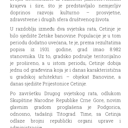
krajeva i šire, što je predstavljalo nemjerljiv
doprinos razvoju kulturno – prosvjetne,
zdravstvene i drugih sfera društvenog života.
U razdoblju između dva svjetska rata, Cetinje je
bilo sjedište Zetske banovine. Populacije je u tom
periodu dodatno uvećana, te je, prema rezultatima
popisa iz 1931. godine, grad imao 8.982
stanovnika. Uz to, gradsko područje teritorijalno
je prošireno, a u istom periodu, Cetinje dobija
jednu od građevina koja je i danas karakteristična
u gradskoj arhitekturi – objekat Banovine, a
danas sjedište Prijestonice Cetinje.
Po završetku Drugog svjetskog rata, odlukom
Skupštine Narodne Republike Crne Gore, novim
glavnim gradom proglašena je Podgorica,
odnosno, tadašnji Titograd. Time, sa Cetinja
odlaze brojni republički organi uprave i
administracije.