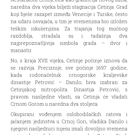
naredna dva vijeka bilježi stagnacija Cetinja. Grad
koji bješe razapet između Venecije i Turske, često
na udaru osvajača, u tim je vremenima bio izložen
teškim iskušenjima. Za trajanja tog mučnog
razdoblja, stradala su i tadašnja dva
najprepoznatljivija simbola grada – dvor i
manastir.
No, s kraja XVII vijeka, Cetinje počinje iznova da
se razvija. Preciznije, sve počinje 1697. godine,
kada rodonačelnik crnogorske kraljevske
dinastije Petrović – Danilo, biva izabran za
Cetinjskog mitropolita. Dinastija Petrović, s
pravom nasljedne vlasti, sa Cetinja će vladati
Crnom Gorom u naredna dva stoljeća.
Okupirani vođenjem oslobodilačkih ratova i
jačanjem jedinstva u Crnoj Gori, vladika Danilo i
njegovi nasljednici nijesu imali dovoljno vremena