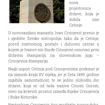
nova
prijestonica
države, koja je
dobila ime
Cetinje.
U novosazdani manastir, Ivan Crnojević prenio je
i sjedište Zetske mitropolije, tako da je Cetinje,
pored svjetovnog, postalo i duhovni centar u
kojem je Ivanov sin Đurđe Crnojević osnovao prvu
državnu štampariju na slovenskom jugu –
Crnojevića štampariju.
Nagli uspon Cetinja pod Crnojevićima prekinut je
na samom kraju XV vijeka, jer je Zeta 1499. godine
izgubila samostalnost, te se jedini slobodni dio
države, koja se od tada naziva Crnom Gorom,
sveo na krševiti prostor između Rijeke Crnojevića
i Boke Kotorske.
Nestankom Crnojevića kao graditelja novog duha,