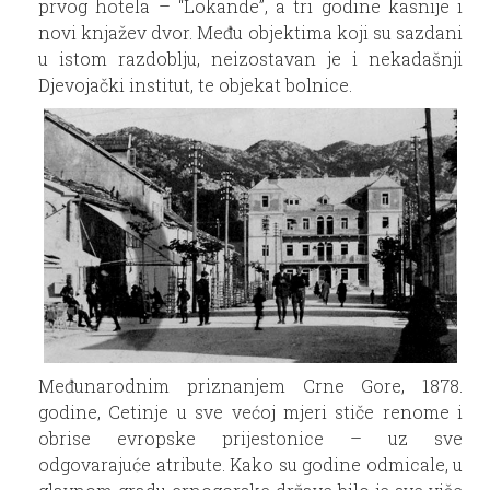
prvog hotela – “Lokande”, a tri godine kasnije i
novi knjažev dvor. Među objektima koji su sazdani
u istom razdoblju, neizostavan je i nekadašnji
Djevojački institut, te objekat bolnice.
Međunarodnim priznanjem Crne Gore, 1878.
godine, Cetinje u sve većoj mjeri stiče renome i
obrise evropske prijestonice – uz sve
odgovarajuće atribute. Kako su godine odmicale, u