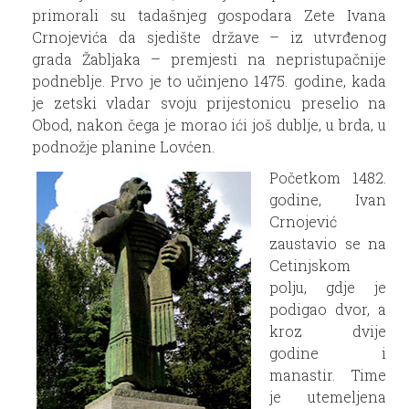
primorali su tadašnjeg gospodara Zete Ivana
Crnojevića da sjedište države – iz utvrđenog
grada Žabljaka – premjesti na nepristupačnije
podneblje. Prvo je to učinjeno 1475. godine, kada
je zetski vladar svoju prijestonicu preselio na
Obod, nakon čega je morao ići još dublje, u brda, u
podnožje planine Lovćen.
Početkom 1482.
godine, Ivan
Crnojević
zaustavio se na
Cetinjskom
polju, gdje je
podigao dvor, a
kroz dvije
godine i
manastir. Time
je utemeljena