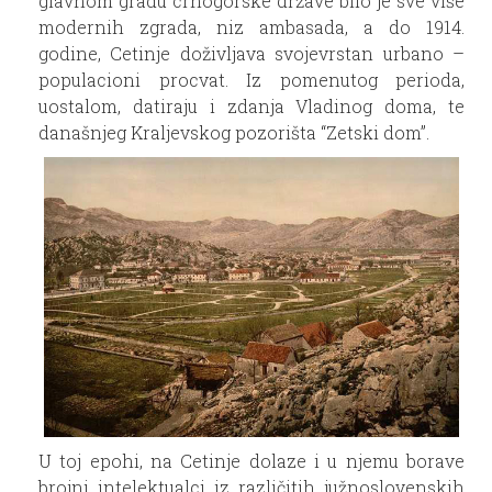
glavnom gradu crnogorske države bilo je sve više
modernih zgrada, niz ambasada, a do 1914.
godine, Cetinje doživljava svojevrstan urbano –
populacioni procvat. Iz pomenutog perioda,
uostalom, datiraju i zdanja Vladinog doma, te
današnjeg Kraljevskog pozorišta “Zetski dom”.
U toj epohi, na Cetinje dolaze i u njemu borave
brojni intelektualci iz različitih južnoslovenskih