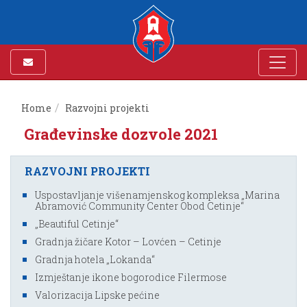
Home
Razvojni projekti
Građevinske dozvole 2021
RAZVOJNI PROJEKTI
Uspostavljanje višenamjenskog kompleksa „Marina
Abramović Community Center Obod Cetinje“
„Beautiful Cetinje“
Gradnja žičare Kotor – Lovćen – Cetinje
Gradnja hotela „Lokanda“
Izmještanje ikone bogorodice Filermose
Valorizacija Lipske pećine