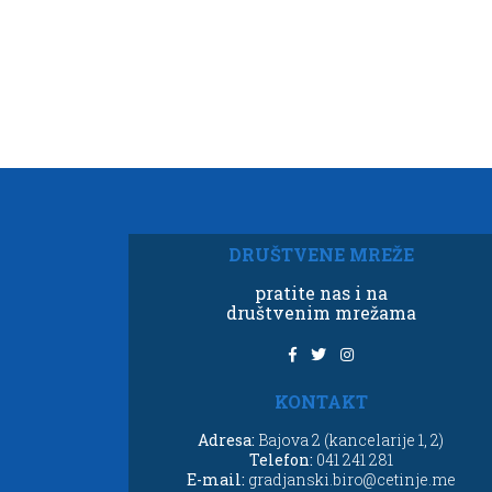
DRUŠTVENE MREŽE
pratite nas i na
društvenim mrežama
KONTAKT
Adresa:
Bajova 2 (kancelarije 1, 2)
Telefon:
041 241 281
E-mail:
gradjanski.biro@cetinje.me