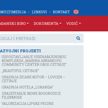
-
-
MULTIMEDIJA
LINKOVI
KONTAKT
AĐANSKI BIRO
DOKUMENTA
VODIČ
AZVOJNI PROJEKTI
USPOSTAVLJANJE VIŠENAMJENSKOG
KOMPLEKSA „MARINA ABRAMOVIĆ
COMMUNITY CENTER OBOD CETINJE“
„BEAUTIFUL CETINJE“
GRADNJA ŽIČARE KOTOR – LOVĆEN –
CETINJE
GRADNJA HOTELA „LOKANDA“
IZMJEŠTANJE IKONE BOGORODICE
FILERMOSE
VALORIZACIJA LIPSKE PEĆINE