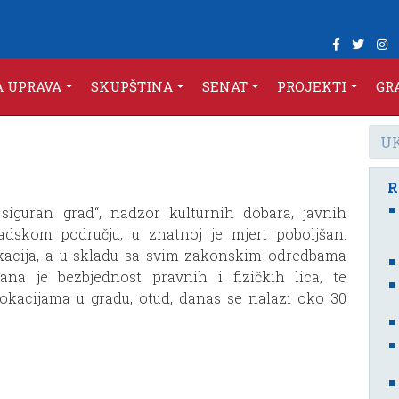
A UPRAVA
SKUPŠTINA
SENAT
PROJEKTI
GR
R
siguran grad“, nadzor kulturnih dobara, javnih
adskom području, u znatnoj je mjeri poboljšan.
okacija, a u skladu sa svim zakonskim odredbama
ana je bezbjednost pravnih i fizičkih lica, te
 lokacijama u gradu, otud, danas se nalazi oko 30