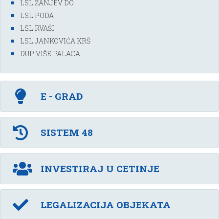
LSL ŽANJEV DO
LSL PODA
LSL RVAŠI
LSL JANKOVIĆA KRŠ
DUP VIŠE PALACA
E - GRAD
SISTEM 48
INVESTIRAJ U CETINJE
LEGALIZACIJA OBJEKATA