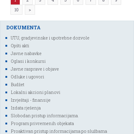
10
>
DOKUMENTA
UTU, gradjevinske i upotrebne dozvole
Opšti akti
Javne nabavke
Oglasi i konkursi
Javne rasprave i objave
Odluke i ugovori
Budžet
Lokalni akcioni planovi
Izvještaji - finansije
Izdata rješenja
Slobodan pristup informacijama.
Program privremenih objekata
Proaktivan pristup informacijama po službama