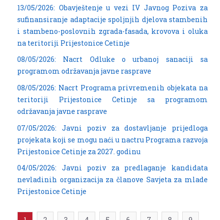
13/05/2026: Obavještenje u vezi IV Javnog Poziva za
sufinansiranje adaptacije spoljnjih djelova stambenih
i stambeno-poslovnih zgrada-fasada, krovova i oluka
na teritoriji Prijestonice Cetinje
08/05/2026: Nacrt Odluke o urbanoj sanaciji sa
programom održavanja javne rasprave
08/05/2026: Nacrt Programa privremenih objekata na
teritoriji Prijestonice Cetinje sa programom
održavanja javne rasprave
07/05/2026: Javni poziv za dostavljanje prijedloga
projekata koji se mogu naći u nactru Programa razvoja
Prijestonice Cetinje za 2027. godinu
04/05/2026: Javni poziv za predlaganje kandidata
nevladinih organizacija za članove Savjeta za mlade
Prijestonice Cetinje
1
2
3
4
5
6
7
8
9