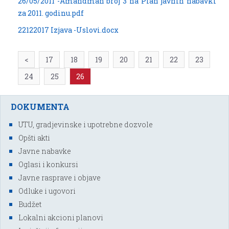
26/05/2011 -Amandman broj 3 na Plan javnih nabavki
za 2011. godinu.pdf
22122017 Izjava -Uslovi.docx
<
17
18
19
20
21
22
23
24
25
26
DOKUMENTA
UTU, gradjevinske i upotrebne dozvole
Opšti akti
Javne nabavke
Oglasi i konkursi
Javne rasprave i objave
Odluke i ugovori
Budžet
Lokalni akcioni planovi