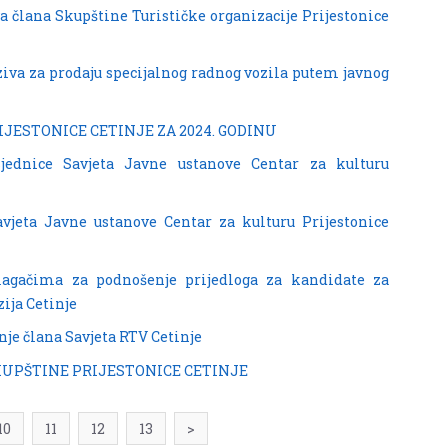
 člana Skupštine Turističke organizacije Prijestonice
ziva za prodaju specijalnog radnog vozila putem javnog
IJESTONICE CETINJE ZA 2024. GODINU
sjednice Savjeta Javne ustanove Centar za kulturu
Savjeta Javne ustanove Centar za kulturu Prijestonice
lagačima za podnošenje prijedloga za kandidate za
ija Cetinje
nje člana Savjeta RTV Cetinje
 SKUPŠTINE PRIJESTONICE CETINJE
10
11
12
13
>