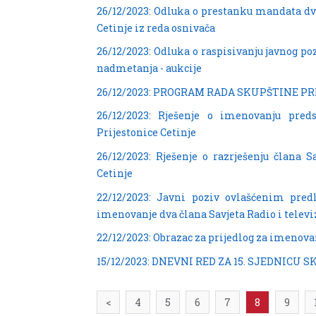
26/12/2023: Odluka o prestanku mandata dva
Cetinje iz reda osnivača
26/12/2023: Odluka o raspisivanju javnog po
nadmetanja - aukcije
26/12/2023: PROGRAM RADA SKUPŠTINE PR
26/12/2023: Rješenje o imenovanju pred
Prijestonice Cetinje
26/12/2023: Rješenje o razrješenju člana 
Cetinje
22/12/2023: Javni poziv ovlašćenim pred
imenovanje dva člana Savjeta Radio i televiz
22/12/2023: Obrazac za prijedlog za imenova
15/12/2023: DNEVNI RED ZA 15. SJEDNICU
<
4
5
6
7
8
9