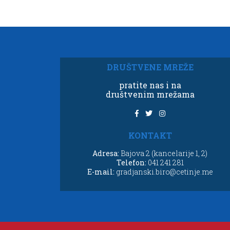
DRUŠTVENE MREŽE
pratite nas i na
društvenim mrežama
KONTAKT
Adresa:
Bajova 2 (kancelarije 1, 2)
Telefon:
041 241 281
E-mail:
gradjanski.biro@cetinje.me