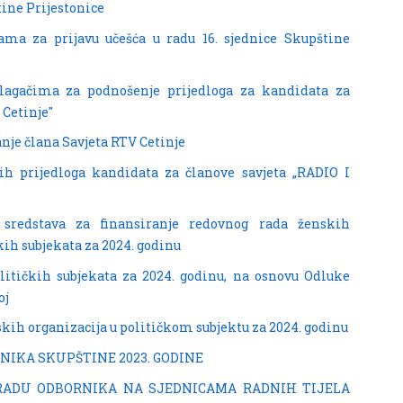
tine Prijestonice
ama za prijavu učešća u radu 16. sjednice Skupštine
lagačima za podnošenje prijedloga za kandidata za
 Cetinje"
nje člana Savjeta RTV Cetinje
ih prijedloga kandidata za članove savjeta „RADIO I
 sredstava za finansiranje redovnog rada ženskih
kih subjekata za 2024. godinu
litičkih subjekata za 2024. godinu, na osnovu Odluke
oj
kih organizacija u političkom subjektu za 2024. godinu
RNIKA SKUPŠTINE 2023. GODINE
I RADU ODBORNIKA NA SJEDNICAMA RADNIH TIJELA