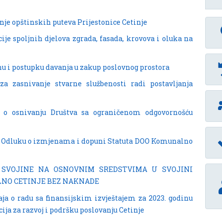
je opštinskih puteva Prijestonice Cetinje
ije spoljnih djelova zgrada, fasada, krovova i oluka na
nu i postupku davanja u zakup poslovnog prostora
za zasnivanje stvarne službenosti radi postavljanja
 o osnivanju Društva sa ograničenom odgovornošću
na Odluku o izmjenama i dopuni Statuta DOO Komunalno
A SVOJINE NA OSNOVNIM SREDSTVIMA U SVOJINI
LNO CETINJE BEZ NAKNADE
aja o radu sa finansijskim izvještajem za 2023. godinu
ja za razvoj i podršku poslovanju Cetinje