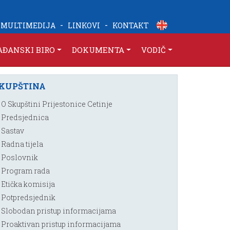
-
-
MULTIMEDIJA
LINKOVI
KONTAKT
AĐANSKI BIRO
DOKUMENTA
VODIČ
KUPŠTINA
O Skupštini Prijestonice Cetinje
Predsjednica
Sastav
Radna tijela
Poslovnik
Program rada
Etička komisija
Potpredsjednik
Slobodan pristup informacijama
Proaktivan pristup informacijama