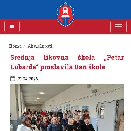
Home
Aktuelnosti
Srednja likovna škola „Petar
Lubarda“ proslavila Dan škole
21.04.2026