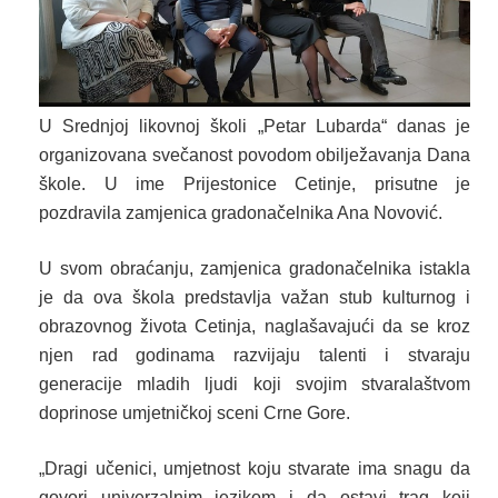
U Srednjoj likovnoj školi „Petar Lubarda“ danas je
organizovana svečanost povodom obilježavanja Dana
škole. U ime Prijestonice Cetinje, prisutne je
pozdravila zamjenica gradonačelnika Ana Novović.
U svom obraćanju, zamjenica gradonačelnika istakla
je da ova škola predstavlja važan stub kulturnog i
obrazovnog života Cetinja, naglašavajući da se kroz
njen rad godinama razvijaju talenti i stvaraju
generacije mladih ljudi koji svojim stvaralaštvom
doprinose umjetničkoj sceni Crne Gore.
„Dragi učenici, umjetnost koju stvarate ima snagu da
govori univerzalnim jezikom i da ostavi trag koji