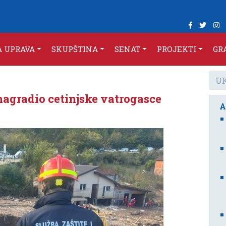
A UPRAVA
SKUPŠTINA
SENAT
PROJEKTI
GR
nagradio cetinjske vatrogasce
A