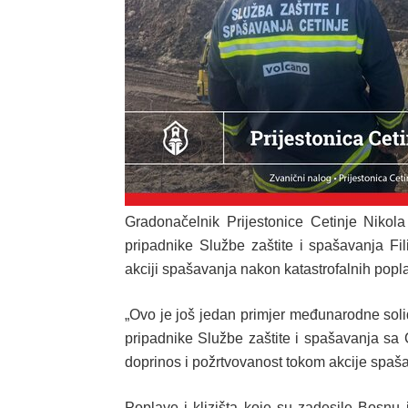
Gradonačelnik Prijestonice Cetinje Niko
pripadnike Službe zaštite i spašavanja Fil
akciji spašavanja nakon katastrofalnih poplav
„Ovo je još jedan primjer međunarodne solid
pripadnike Službe zaštite i spašavanja sa 
doprinos i požrtvovanost tokom akcije spaša
Poplave i klizišta koje su zadesile Bosnu 