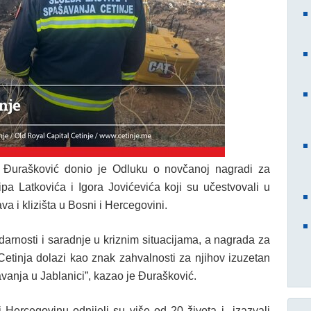
la Đurašković donio je Odluku o novčanoj nagradi za
ipa Latkovića i Igora Jovićevića koji su učestvovali u
a i klizišta u Bosni i Hercegovini.
arnosti i saradnje u kriznim situacijama, a nagrada za
Cetinja dolazi kao znak zahvalnosti za njihov izuzetan
vanja u Jablanici”, kazao je Đurašković.
i Hercegovinu odnijeli su više od 20 života i izazvali