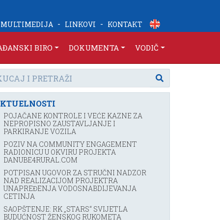
-
-
MULTIMEDIJA
LINKOVI
KONTAKT
AĐANSKI BIRO
DOKUMENTA
VODIČ
KTUELNOSTI
POJAČANE KONTROLE I VEĆE KAZNE ZA
NEPROPISNO ZAUSTAVLJANJE I
PARKIRANJE VOZILA
POZIV NA COMMUNITY ENGAGEMENT
RADIONICU U OKVIRU PROJEKTA
DANUBE4RURAL.COM
POTPISAN UGOVOR ZA STRUČNI NADZOR
NAD REALIZACIJOM PROJEKTRA
UNAPREĐENJA VODOSNABDIJEVANJA
CETINJA
SAOPŠTENJE: RK „STARS“ SVIJETLA
BUDUĆNOST ŽENSKOG RUKOMETA