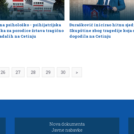
na psihološko - psihijatrijska
Đurašković inicirao hitnu sje
ka za porodice žrtava tragično
Skupštine zbog tragedije koja 
adalih na Cetinju
dogodila na Cetinju
26
27
28
29
30
>
Nova dokumenta
Javne nabavke