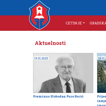
CETINJE
GRADSK
Aktuelnosti
19.01.2025
18.01
Preminuo Slobodan Puro Đurić
Prije
izmje
imovi