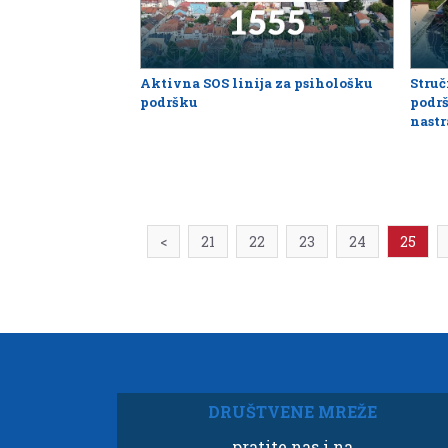
Aktivna SOS linija za psihološku
Struč
podršku
podrš
nastr
<
21
22
23
24
25
DRUŠTVENE MREŽE
pratite nas i na