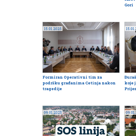
Gori
15.01.2025
15.01
Formiran Operativni tim za
Đuraš
podršku građanima Cetinja nakon
koje 
tragedije
Prije
09.01.2025
09.01