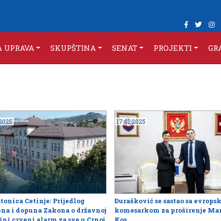
A UPRAVA
SKUPŠTINA
SENAT
PROJEKTI
GR
.2025
17.01.2025
stonica Cetinje: Prijedlog
Đurašković se sastao sa evrop
na i dopuna Zakona o državnoj
komesarkom za proširenje Ma
ni crveni alarm za sve u Crnoj
Kos