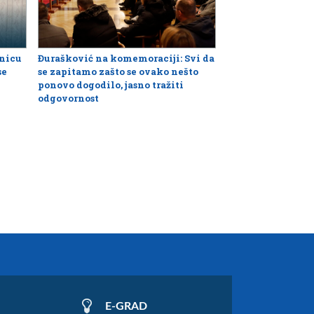
dnicu
Đurašković na komemoraciji: Svi da
se
se zapitamo zašto se ovako nešto
ponovo dogodilo, jasno tražiti
odgovornost
E-GRAD