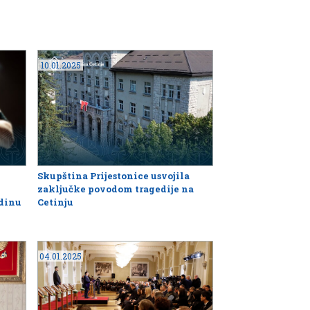
10.01.2025
Skupština Prijestonice usvojila
zaključke povodom tragedije na
odinu
Cetinju
04.01.2025