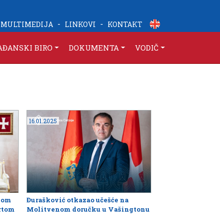
-
-
MULTIMEDIJA
LINKOVI
KONTAKT
AĐANSKI BIRO
DOKUMENTA
VODIČ
16.01.2025
skom
Đurašković otkazao učešće na
rtom
Molitvenom doručku u Vašingtonu