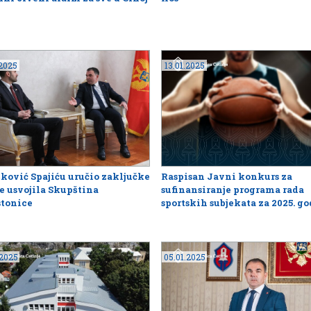
.2025
13.01.2025
ković Spajiću uručio zaključke
Raspisan Javni konkurs za
je usvojila Skupština
sufinansiranje programa rada
stonice
sportskih subjekata za 2025. g
.2025
05.01.2025