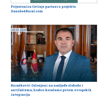
Prijestonica Cetinje partner u projektu
Danube4Rural.com
09.05.2025
Đurašković: Oslonjeni na nasljeđe slobode i
antifašizma, hrabro koračamo putem evropskih
integracija