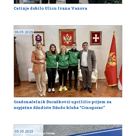
Cetinje dobilo Ulicu Ivana Vazova
06.05.2025
Gradonačelnik Đurašković upriličio prijem za
uspješne džudiste Džudo kluba “Crnogorac”
05.05.2025