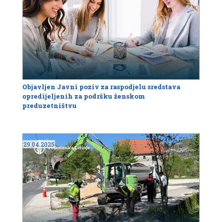
Objavljen Javni poziv za raspodjelu sredstava
opredijeljenih za podršku ženskom
preduzetništvu
29.04.2025