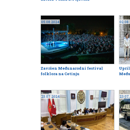
05.08.2024
02.08
Završen Međunarodni festival
Upril
folklora na Cetinju
Međun
25.07.2024
23.07