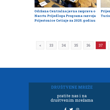
Održana Centralna javna rasprava o
Prije
Nacrtu Prijedloga Programa razvoja
Turis
Prijestonice Cetinje za 2025. godinu
<
33
34
35
36
37
DRUŠTVENE MREŽE
pratite nas i na
društvenim mrežama