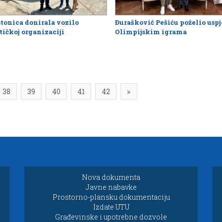
stonica donirala vozilo
Đurašković Pešiću poželio usp
tičkoj organizaciji
Olimpijskim igrama
38
39
40
41
42
>
Nova dokumenta
Javne nabavke
Prostorno-plansku dokumentaciju
Izdate UTU
Građevinske i upotrebne dozvole