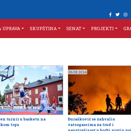
A UPRAVA
SKUPŠTINA
SENAT
PROJEKTI
GR
.2024
06.08.2024
en turnir u basketu na
Đurašković se zahvalio
skom trgu
vatrogascima za trud i
neustrašivost u borbi protiv po