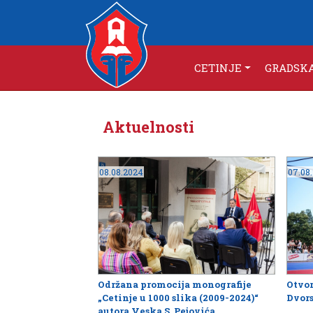
CETINJE
GRADSK
Aktuelnosti
08.08.2024
07.08
Održana promocija monografije
Otvor
„Cetinje u 1000 slika (2009-2024)“
Dvor
autora Veska S. Pejovića