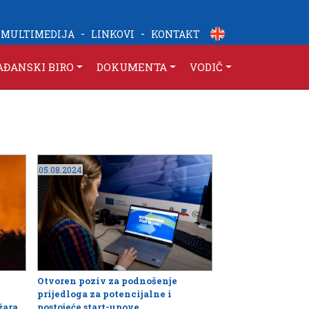
-
-
MULTIMEDIJA
LINKOVI
KONTAKT
AĐANSKI BIRO
DOKUMENTA
VODIČ
05.08.2024
Otvoren poziv za podnošenje
prijedloga za potencijalne i
žara
postojeće start-upove