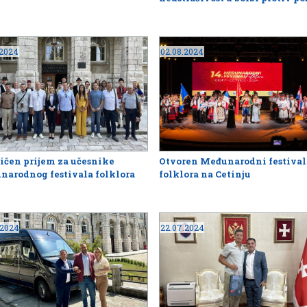
.2024
02.08.2024
ičen prijem za učesnike
Otvoren Međunarodni festival
arodnog festivala folklora
folklora na Cetinju
.2024
22.07.2024