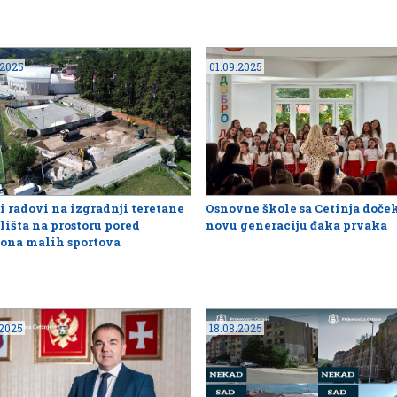
.2025
01.09.2025
i radovi na izgradnji teretane
Osnovne škole sa Cetinja doče
ališta na prostoru pored
novu generaciju đaka prvaka
ona malih sportova
.2025
18.08.2025