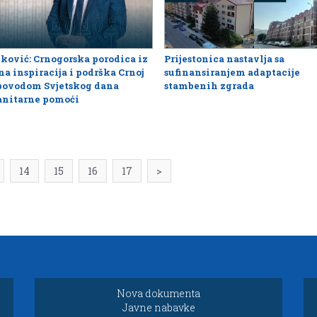
ković: Crnogorska porodica iz
Prijestonica nastavlja sa
na inspiracija i podrška Crnoj
sufinansiranjem adaptacije
 povodom Svjetskog dana
stambenih zgrada
nitarne pomoći
14
15
16
17
>
Nova dokumenta
Javne nabavke