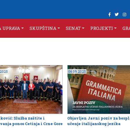
A UPRAVA
SKUPŠTINA
SENAT
PROJEKTI
GR
.2025
06.09.2025
ković: Služba zaštite i
Objavljen Javni poziv za besp
vanja ponos Cetinja i Crne Gore
učenje italijanskog jezika