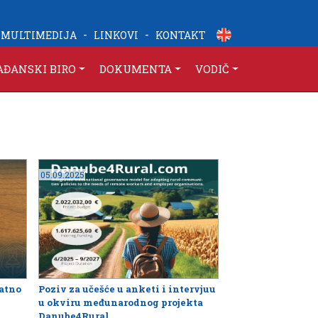
-
-
MULTIMEDIJA
LINKOVI
KONTAKT
AĐANSKI BIRO
DOKUMENTA
VODIČ
05.09.2025
latno
Poziv za učešće u anketi i intervjuu
u okviru međunarodnog projekta
Danube4Rural