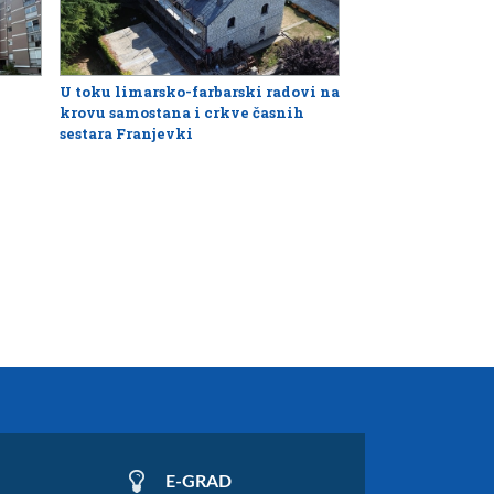
U toku limarsko-farbarski radovi na
krovu samostana i crkve časnih
sestara Franjevki
E-GRAD