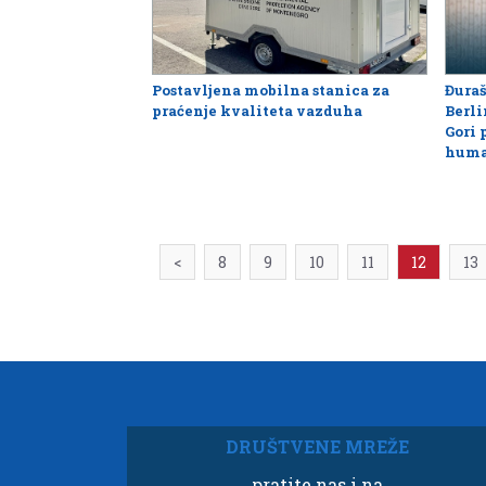
Postavljena mobilna stanica za
Đuraš
praćenje kvaliteta vazduha
Berli
Gori
huma
<
8
9
10
11
12
13
DRUŠTVENE MREŽE
pratite nas i na