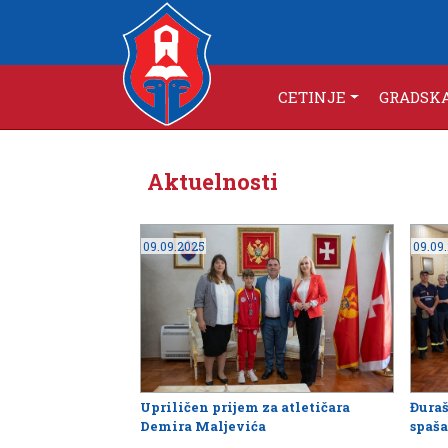
CETINJE
GRADSK
Aktuelnosti
09.09.2025
09.09
Upriličen prijem za atletičara
Đuraš
Demira Maljevića
spaša