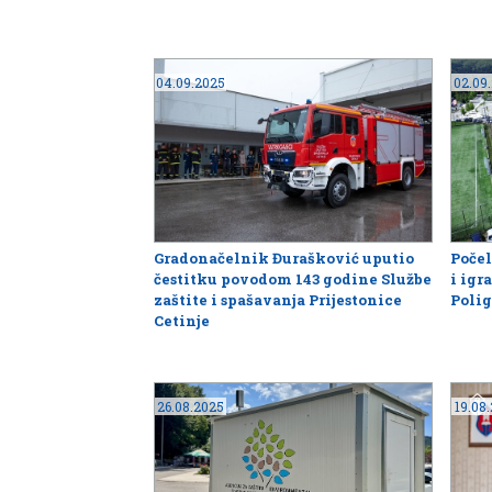
04.09.2025
02.09
Gradonačelnik Đurašković uputio
Počel
čestitku povodom 143 godine Službe
i igr
zaštite i spašavanja Prijestonice
Polig
Cetinje
26.08.2025
19.08