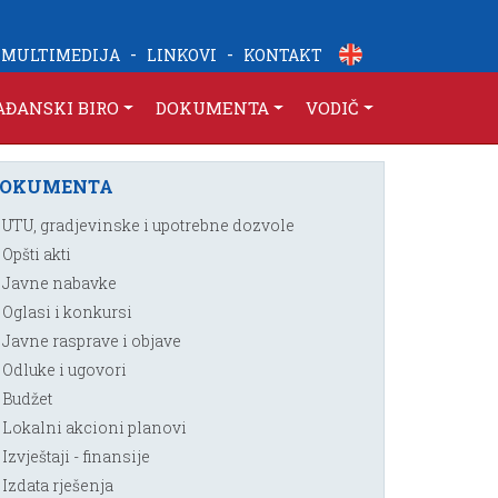
-
-
MULTIMEDIJA
LINKOVI
KONTAKT
AĐANSKI BIRO
DOKUMENTA
VODIČ
DOKUMENTA
UTU, gradjevinske i upotrebne dozvole
Opšti akti
Javne nabavke
Oglasi i konkursi
Javne rasprave i objave
Odluke i ugovori
Budžet
Lokalni akcioni planovi
Izvještaji - finansije
Izdata rješenja