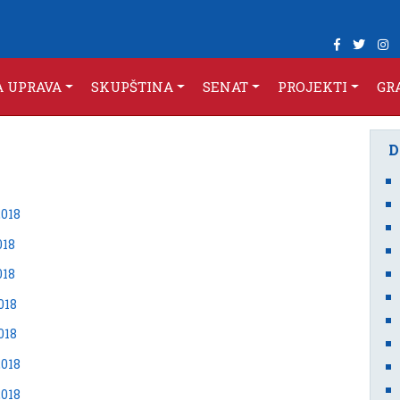
A UPRAVA
SKUPŠTINA
SENAT
PROJEKTI
GR
2018
018
018
018
018
2018
2018