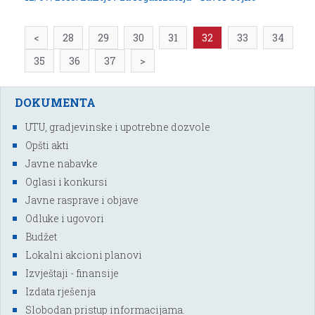
<
28
29
30
31
32
33
34
35
36
37
>
DOKUMENTA
UTU, gradjevinske i upotrebne dozvole
Opšti akti
Javne nabavke
Oglasi i konkursi
Javne rasprave i objave
Odluke i ugovori
Budžet
Lokalni akcioni planovi
Izvještaji - finansije
Izdata rješenja
Slobodan pristup informacijama.