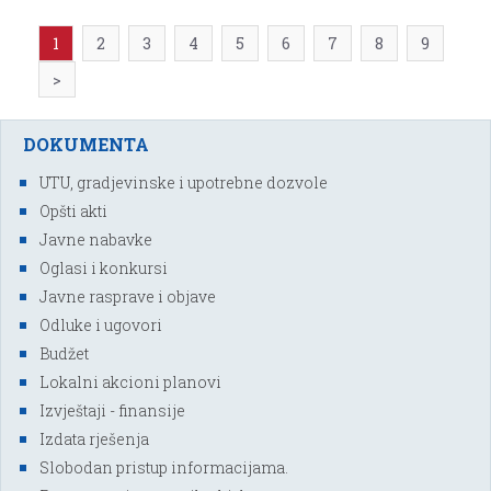
1
2
3
4
5
6
7
8
9
>
DOKUMENTA
UTU, gradjevinske i upotrebne dozvole
Opšti akti
Javne nabavke
Oglasi i konkursi
Javne rasprave i objave
Odluke i ugovori
Budžet
Lokalni akcioni planovi
Izvještaji - finansije
Izdata rješenja
Slobodan pristup informacijama.