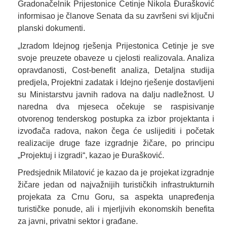
Gradonačelnik Prijestonice Cetinje Nikola Đurašković
informisao je članove Senata da su završeni svi ključni
planski dokumenti.
„Izradom Idejnog rješenja Prijestonica Cetinje je sve
svoje preuzete obaveze u cjelosti realizovala. Analiza
opravdanosti, Cost-benefit analiza, Detaljna studija
predjela, Projektni zadatak i Idejno rješenje dostavljeni
su Ministarstvu javnih radova na dalju nadležnost. U
naredna dva mjeseca očekuje se raspisivanje
otvorenog tenderskog postupka za izbor projektanta i
izvođača radova, nakon čega će uslijediti i početak
realizacije druge faze izgradnje žičare, po principu
„Projektuj i izgradi“, kazao je Đurašković.
Predsjednik Milatović je kazao da je projekat izgradnje
žičare jedan od najvažnijih turističkih infrastrukturnih
projekata za Crnu Goru, sa aspekta unapređenja
turističke ponude, ali i mjerljivih ekonomskih benefita
za javni, privatni sektor i građane.