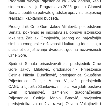
Programa razvoja Prijestonice za 2024. godinu, kao i
stepen realizacije Programa za 2025. godinu. Članovi
Senata uputili su pohvale gradskoj upravi na uspješnoj
realizaciji kapitalnog budžeta.
Predsjednik Crne Gore Jakov Milatović, posredstvom
Senata, pokrenuo je inicijativu za obnovu istorijskog
lokaliteta Žabljak Crnojevića, jednog od najvažnijih
simbola crnogorske državnosti i kulturnog identiteta, a
u susret obilježavanju dvadeset godina nezavisnosti
Crne Gore.
Sjednici Senata prisustvovali su predsjednik Crne
Gore Jakov Milatović, gradonačelnik Prijestonice
Cetinje Nikola Đurašković, predsjednica Skupštine
Prijestonice Cetinje Milena Vujović, predsjednik
CANU-a Ljubiša Stanković, ministar vanjskih poslova
Ervin Ibrahimović, zamjenik gradonačelnika
Prijestonice Cetinje Marko Brnović, savjetnica
predsjednika za održivi razvoj Olivera Vukajlović i