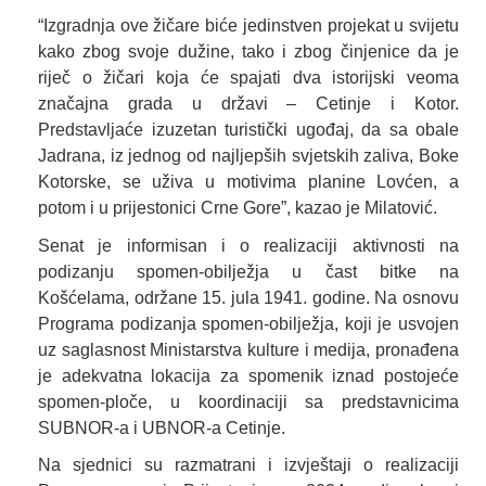
“Izgradnja ove žičare biće jedinstven projekat u svijetu
kako zbog svoje dužine, tako i zbog činjenice da je
riječ o žičari koja će spajati dva istorijski veoma
značajna grada u državi – Cetinje i Kotor.
Predstavljaće izuzetan turistički ugođaj, da sa obale
Jadrana, iz jednog od najljepših svjetskih zaliva, Boke
Kotorske, se uživa u motivima planine Lovćen, a
potom i u prijestonici Crne Gore”, kazao je Milatović.
Senat je informisan i o realizaciji aktivnosti na
podizanju spomen-obilježja u čast bitke na
Košćelama, održane 15. jula 1941. godine. Na osnovu
Programa podizanja spomen-obilježja, koji je usvojen
uz saglasnost Ministarstva kulture i medija, pronađena
je adekvatna lokacija za spomenik iznad postojeće
spomen-ploče, u koordinaciji sa predstavnicima
SUBNOR-a i UBNOR-a Cetinje.
Na sjednici su razmatrani i izvještaji o realizaciji