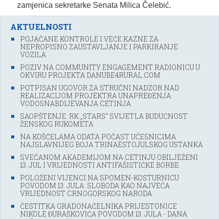
zamjenica sekretarke Senata Milica Čelebić.
AKTUELNOSTI
POJAČANE KONTROLE I VEĆE KAZNE ZA
NEPROPISNO ZAUSTAVLJANJE I PARKIRANJE
VOZILA
POZIV NA COMMUNITY ENGAGEMENT RADIONICU U
OKVIRU PROJEKTA DANUBE4RURAL.COM
POTPISAN UGOVOR ZA STRUČNI NADZOR NAD
REALIZACIJOM PROJEKTRA UNAPREĐENJA
VODOSNABDIJEVANJA CETINJA
SAOPŠTENJE: RK „STARS“ SVIJETLA BUDUĆNOST
ŽENSKOG RUKOMETA
NA KOŠĆELAMA ODATA POČAST UČESNICIMA
NAJSLAVNIJEG BOJA TRINAESTOJULSKOG USTANKA
SVEČANOM AKADEMIJOM NA CETINJU OBILJEŽENI
13. JUL I VRIJEDNOSTI ANTIFAŠISTIČKE BORBE
POLOŽENI VIJENCI NA SPOMEN-KOSTURNICU
POVODOM 13. JULA: SLOBODA KAO NAJVEĆA
VRIJEDNOST CRNOGORSKOG NARODA
ČESTITKA GRADONAČELNIKA PRIJESTONICE
NIKOLE ĐURAŠKOVIĆA POVODOM 13. JULA - DANA