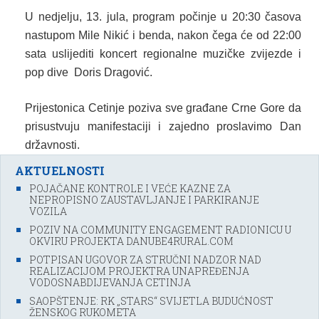
U nedjelju, 13. jula, program počinje u 20:30 časova
nastupom Mile Nikić i benda, nakon čega će od 22:00
sata uslijediti koncert regionalne muzičke zvijezde i
pop dive Doris Dragović.
Prijestonica Cetinje poziva sve građane Crne Gore da
prisustvuju manifestaciji i zajedno proslavimo Dan
državnosti.
AKTUELNOSTI
POJAČANE KONTROLE I VEĆE KAZNE ZA
NEPROPISNO ZAUSTAVLJANJE I PARKIRANJE
VOZILA
POZIV NA COMMUNITY ENGAGEMENT RADIONICU U
OKVIRU PROJEKTA DANUBE4RURAL.COM
POTPISAN UGOVOR ZA STRUČNI NADZOR NAD
REALIZACIJOM PROJEKTRA UNAPREĐENJA
VODOSNABDIJEVANJA CETINJA
SAOPŠTENJE: RK „STARS“ SVIJETLA BUDUĆNOST
ŽENSKOG RUKOMETA