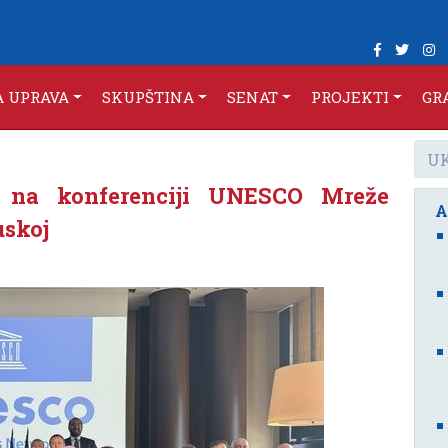
A UPRAVA
SKUPŠTINA
SENAT
PROJEKTI
GR
ć na konferenciji UNESCO Mreže
A
uskoj