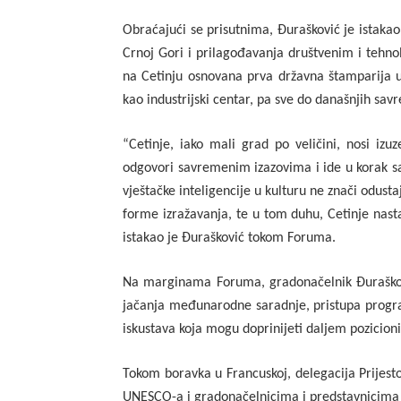
Obraćajući se prisutnima, Đurašković je istaka
Crnoj Gori i prilagođavanja društvenim i teh
na Cetinju osnovana prva državna štamparija u
kao industrijski centar, pa sve do današnjih savre
“Cetinje, iako mali grad po veličini, nosi iz
odgovori savremenim izazovima i ide u korak s
vještačke inteligencije u kulturu ne znači odust
forme izražavanja, te u tom duhu, Cetinje nasta
istakao je Đurašković tokom Foruma.
Na marginama Foruma, gradonačelnik Đuraškovi
jačanja međunarodne saradnje, pristupa progr
iskustava koja mogu doprinijeti daljem pozicioni
Tokom boravka u Francuskoj, delegacija Prijesto
UNESCO-a i gradonačelnicima i predstavnicima ev