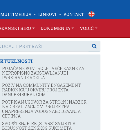
-
-
MULTIMEDIJA
LINKOVI
KONTAKT
AĐANSKI BIRO
DOKUMENTA
VODIČ
KTUELNOSTI
POJAČANE KONTROLE I VEĆE KAZNE ZA
NEPROPISNO ZAUSTAVLJANJE I
PARKIRANJE VOZILA
POZIV NA COMMUNITY ENGAGEMENT
RADIONICU U OKVIRU PROJEKTA
DANUBE4RURAL.COM
POTPISAN UGOVOR ZA STRUČNI NADZOR
NAD REALIZACIJOM PROJEKTRA
UNAPREĐENJA VODOSNABDIJEVANJA
CETINJA
SAOPŠTENJE: RK „STARS“ SVIJETLA
BUDUĆNOST ŽENSKOG RUKOMETA