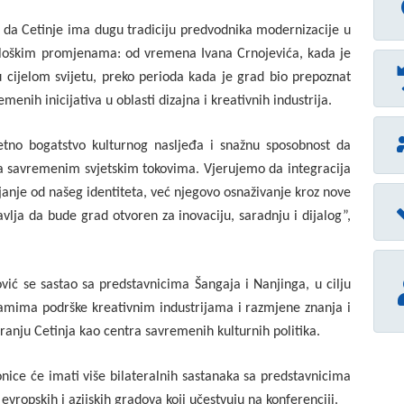
o da Cetinje ima dugu tradiciju predvodnika modernizacije u
nološkim promjenama: od vremena Ivana Crnojevića, kada je
 cijelom svijetu, preko perioda kada je grad bio prepoznat
menih inicijativa u oblasti dizajna i kreativnih industrija.
uzetno bogatstvo kulturnog nasljeđa i snažnu sposobnost da
a savremenim svjetskim tokovima. Vjerujemo da integracija
ajanje od našeg identiteta, već njegovo osnaživanje kroz nove
vlja da bude grad otvoren za inovaciju, saradnju i dijalog”,
ć se sastao sa predstavnicima Šangaja i Nanjinga, u cilju
amima podrške kreativnim industrijama i razmjene znanja i
ranju Cetinja kao centra savremenih kulturnih politika.
nice će imati više bilateralnih sastanaka sa predstavnicima
ropskih i azijskih gradova koji učestvuju na konferenciji.