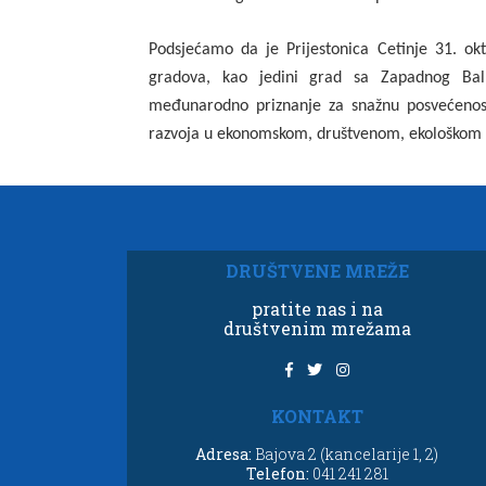
Podsjećamo da je Prijestonica Cetinje 31. o
gradova, kao jedini grad sa Zapadnog Balk
međunarodno priznanje za snažnu posvećenost 
razvoja u ekonomskom, društvenom, ekološkom i
DRUŠTVENE MREŽE
pratite nas i na
društvenim mrežama
KONTAKT
Adresa:
Bajova 2 (kancelarije 1, 2)
Telefon:
041 241 281