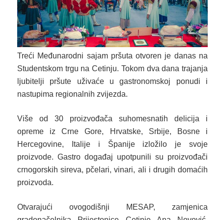
Treći Međunarodni sajam pršuta otvoren je danas na
Studentskom trgu na Cetinju.
Tokom dva dana trajanja
ljubitelji pršute uživaće u gastronomskoj ponudi i
nastupima regionalnih zvijezda.
Više od 30 proizvođača suhomesnatih delicija i
opreme iz Crne Gore, Hrvatske, Srbije, Bosne i
Hercegovine, Italije i Španije izložilo je svoje
proizvode. Gastro događaj upotpunili su proizvođači
crnogorskih sireva, pčelari, vinari, ali i drugih domaćih
proizvoda.
Otvarajući ovogodišnji MESAP, zamjenica
gradonačelnika Prijestonice Cetinje Ana Novović,