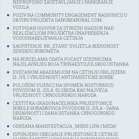
NEPROPISNO ZAUSTAVLJANJE I PARKIRANJE
VOZILA
POZIV NA COMMUNITY ENGAGEMENT RADIONICU U
OKVIRU PROJEKTA DANUBE4RURAL.COM
POTPISAN UGOVOR ZA STRUČNI NADZOR NAD
REALIZACIJOM PROJEKTRA UNAPREĐENJA
VODOSNABDIJEVANJA CETINJA
SAOPŠTENJE: RK „STARS“ SVIJETLA BUDUĆNOST
ŽENSKOG RUKOMETA
NA KOŠĆELAMA ODATA POČAST UČESNICIMA
NAJSLAVNIJEG BOJA TRINAESTOJULSKOG USTANKA
SVEČANOM AKADEMIJOM NA CETINJU OBILJEŽENI
13. JUL I VRIJEDNOSTI ANTIFAŠISTIČKE BORBE
POLOŽENI VIJENCI NA SPOMEN-KOSTURNICU
POVODOM 13. JULA: SLOBODA KAO NAJVEĆA
VRIJEDNOST CRNOGORSKOG NARODA
ČESTITKA GRADONAČELNIKA PRIJESTONICE
NIKOLE ĐURAŠKOVIĆA POVODOM 13. JULA - DANA
DRŽAVNOSTI I DANA USTANKA CRNOGORSKOG
NARODA
ODRŽANA MANIFESTACIJA ,,MIRIS LIPA I MEDA''
ISPUNJENO OBEĆANJE PRIJESTONICE CETINJE: