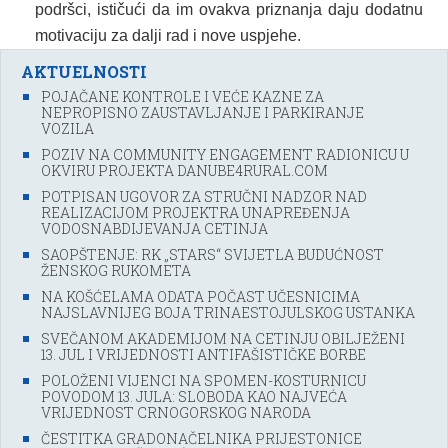
podršci, ističući da im ovakva priznanja daju dodatnu
motivaciju za dalji rad i nove uspjehe.
AKTUELNOSTI
POJAČANE KONTROLE I VEĆE KAZNE ZA
NEPROPISNO ZAUSTAVLJANJE I PARKIRANJE
VOZILA
POZIV NA COMMUNITY ENGAGEMENT RADIONICU U
OKVIRU PROJEKTA DANUBE4RURAL.COM
POTPISAN UGOVOR ZA STRUČNI NADZOR NAD
REALIZACIJOM PROJEKTRA UNAPREĐENJA
VODOSNABDIJEVANJA CETINJA
SAOPŠTENJE: RK „STARS“ SVIJETLA BUDUĆNOST
ŽENSKOG RUKOMETA
NA KOŠĆELAMA ODATA POČAST UČESNICIMA
NAJSLAVNIJEG BOJA TRINAESTOJULSKOG USTANKA
SVEČANOM AKADEMIJOM NA CETINJU OBILJEŽENI
13. JUL I VRIJEDNOSTI ANTIFAŠISTIČKE BORBE
POLOŽENI VIJENCI NA SPOMEN-KOSTURNICU
POVODOM 13. JULA: SLOBODA KAO NAJVEĆA
VRIJEDNOST CRNOGORSKOG NARODA
ČESTITKA GRADONAČELNIKA PRIJESTONICE