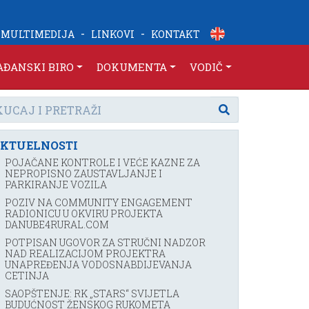
-
-
MULTIMEDIJA
LINKOVI
KONTAKT
AĐANSKI BIRO
DOKUMENTA
VODIČ
KTUELNOSTI
POJAČANE KONTROLE I VEĆE KAZNE ZA
NEPROPISNO ZAUSTAVLJANJE I
PARKIRANJE VOZILA
POZIV NA COMMUNITY ENGAGEMENT
RADIONICU U OKVIRU PROJEKTA
DANUBE4RURAL.COM
POTPISAN UGOVOR ZA STRUČNI NADZOR
NAD REALIZACIJOM PROJEKTRA
UNAPREĐENJA VODOSNABDIJEVANJA
CETINJA
SAOPŠTENJE: RK „STARS“ SVIJETLA
BUDUĆNOST ŽENSKOG RUKOMETA