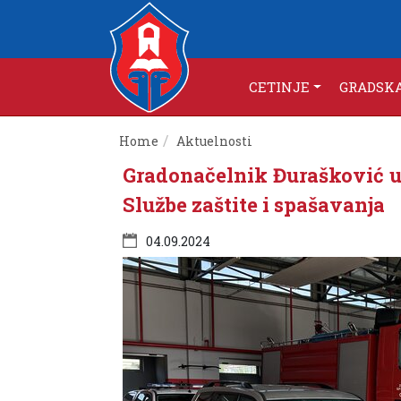
CETINJE
GRADSK
Home
Aktuelnosti
Gradonačelnik Đurašković u
Službe zaštite i spašavanja
04.09.2024