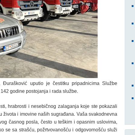
a Đurašković uputio je čestitku pripadnicima Službe
142 godine postojanja i rada službe.
ti, hrabrosti i nesebičnog zalaganja koje ste pokazali
nju života i imovine naših sugrađana. Vaša svakodnevna
ovog časnog posla, često u teškim i opasnim uslovima,
ako se sa strašću, požrtvovanošću i odgovornošću služi