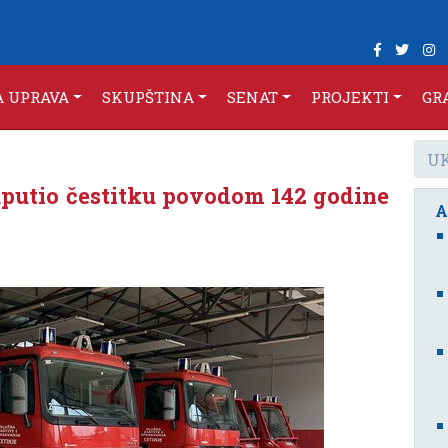
A UPRAVA
SKUPŠTINA
SENAT
PROJEKTI
GR
putio čestitku povodom 142 godine
A