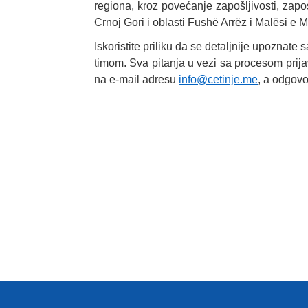
regiona, kroz povećanje zapošljivosti, zapo
Crnoj Gori i oblasti Fushë Arrëz i Malësi e M
Iskoristite priliku da se detaljnije upoznat
timom. Sva pitanja u vezi sa procesom prijav
na e-mail adresu
info@cetinje.me
, a odgovo