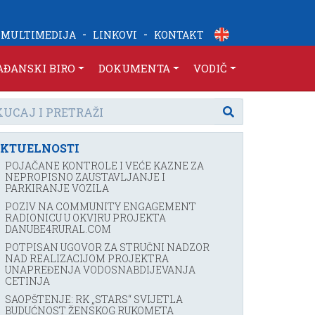
-
-
MULTIMEDIJA
LINKOVI
KONTAKT
AĐANSKI BIRO
DOKUMENTA
VODIČ
KTUELNOSTI
POJAČANE KONTROLE I VEĆE KAZNE ZA
NEPROPISNO ZAUSTAVLJANJE I
PARKIRANJE VOZILA
POZIV NA COMMUNITY ENGAGEMENT
RADIONICU U OKVIRU PROJEKTA
DANUBE4RURAL.COM
POTPISAN UGOVOR ZA STRUČNI NADZOR
NAD REALIZACIJOM PROJEKTRA
UNAPREĐENJA VODOSNABDIJEVANJA
CETINJA
SAOPŠTENJE: RK „STARS“ SVIJETLA
BUDUĆNOST ŽENSKOG RUKOMETA