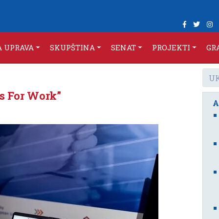
A UPRAVA
SKUPŠTINA
SENAT
PROJEKTI
GR
rs For Work”
A