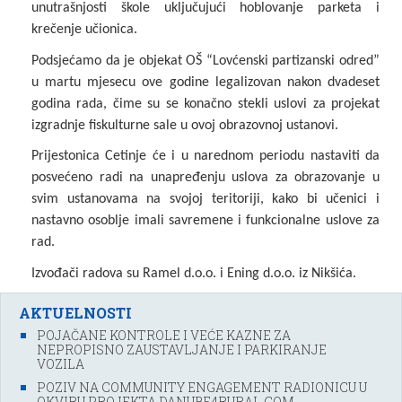
unutrašnjosti škole uključujući hoblovanje parketa i
krečenje učionica.
Podsjećamo da je objekat OŠ “Lovćenski partizanski odred”
u martu mjesecu ove godine legalizovan nakon dvadeset
godina rada, čime su se konačno stekli uslovi za projekat
izgradnje fiskulturne sale u ovoj obrazovnoj ustanovi.
Prijestonica Cetinje će i u narednom periodu nastaviti da
posvećeno radi na unapređenju uslova za obrazovanje u
svim ustanovama na svojoj teritoriji, kako bi učenici i
nastavno osoblje imali savremene i funkcionalne uslove za
rad.
Izvođači radova su Ramel d.o.o. i Ening d.o.o. iz Nikšića.
AKTUELNOSTI
POJAČANE KONTROLE I VEĆE KAZNE ZA
NEPROPISNO ZAUSTAVLJANJE I PARKIRANJE
VOZILA
POZIV NA COMMUNITY ENGAGEMENT RADIONICU U
OKVIRU PROJEKTA DANUBE4RURAL.COM