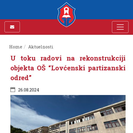
Home
Aktuelnosti
U toku radovi na rekonstrukciji
objekta OŠ “Lovćenski partizanski
odred”
26.08.2024