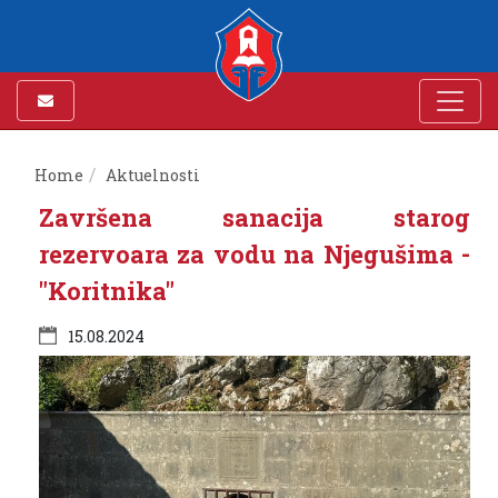
Home
Aktuelnosti
Završena sanacija starog
rezervoara za vodu na Njegušima -
"Koritnika"
15.08.2024