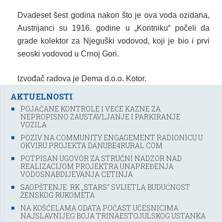
Dvadeset šest godina nakon što je ova voda ozidana,
Austrijanci su 1916. godine u „Koritniku“ počeli da
grade kolektor za Njeguški vodovod, koji je bio i prvi
seoski vodovod u Crnoj Gori.
Izvođač radova je Dema d.o.o. Kotor.
AKTUELNOSTI
POJAČANE KONTROLE I VEĆE KAZNE ZA
NEPROPISNO ZAUSTAVLJANJE I PARKIRANJE
VOZILA
POZIV NA COMMUNITY ENGAGEMENT RADIONICU U
OKVIRU PROJEKTA DANUBE4RURAL.COM
POTPISAN UGOVOR ZA STRUČNI NADZOR NAD
REALIZACIJOM PROJEKTRA UNAPREĐENJA
VODOSNABDIJEVANJA CETINJA
SAOPŠTENJE: RK „STARS“ SVIJETLA BUDUĆNOST
ŽENSKOG RUKOMETA
NA KOŠĆELAMA ODATA POČAST UČESNICIMA
NAJSLAVNIJEG BOJA TRINAESTOJULSKOG USTANKA