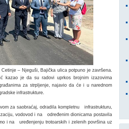
 Cetinje – Njeguši, Bajička ulica potpuno je završena.
ić kazao je da su radovi uprkos brojnim izazovima
građanima za strpljenje, najavio da će i u narednom
radske infrastrukture.
ravom za saobraćaj, odradila kompletnu infrastrukturu,
alizaciju, vodovod i na određenim dionicama postavila
imo i na uređenjenju trotoarskih i zelenih površina uz