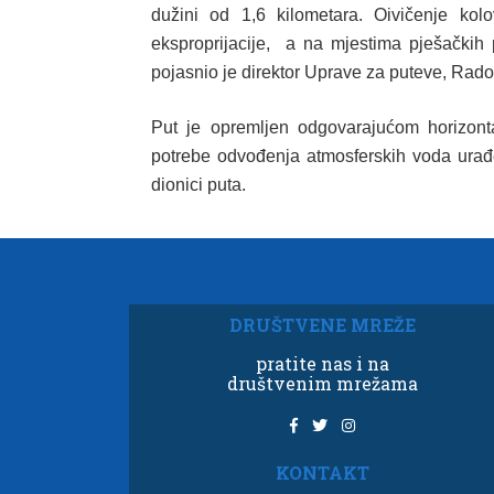
dužini od 1,6 kilometara. Oivičenje kolo
eksproprijacije, a na mjestima pješačkih
pojasnio je direktor Uprave za puteve, Rad
Put je opremljen odgovarajućom horizont
potrebe odvođenja atmosferskih voda urađe
dionici puta.
DRUŠTVENE MREŽE
pratite nas i na
društvenim mrežama
KONTAKT