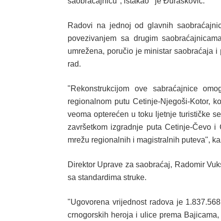
saobraćajnicu", istakao je Đurašković.
Radovi na jednoj od glavnih saobraćajnic
povezivanjem sa drugim saobraćajnicama č
umrežena, poručio je ministar saobraćaja i
rad.
"Rekonstrukcijom ove sabraćajnice om
regionalnom putu Cetinje-Njegoši-Kotor, k
veoma opterećen u toku ljetnje turističke 
završetkom izgradnje puta Cetinje-Čevo i 
mrežu regionalnih i magistralnih puteva", k
Direktor Uprave za saobraćaj, Radomir Vuks
sa standardima struke.
"Ugovorena vrijednost radova je 1.837.5
crnogorskih heroja i ulice prema Bajicama, 