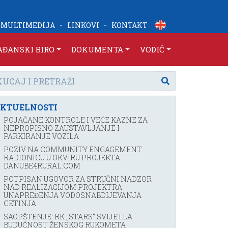
-
-
MULTIMEDIJA
LINKOVI
KONTAKT
AĐANSKI BIRO
DOKUMENTA
VODIČ
KTUELNOSTI
POJAČANE KONTROLE I VEĆE KAZNE ZA
NEPROPISNO ZAUSTAVLJANJE I
PARKIRANJE VOZILA
POZIV NA COMMUNITY ENGAGEMENT
RADIONICU U OKVIRU PROJEKTA
DANUBE4RURAL.COM
POTPISAN UGOVOR ZA STRUČNI NADZOR
NAD REALIZACIJOM PROJEKTRA
UNAPREĐENJA VODOSNABDIJEVANJA
CETINJA
SAOPŠTENJE: RK „STARS“ SVIJETLA
BUDUĆNOST ŽENSKOG RUKOMETA