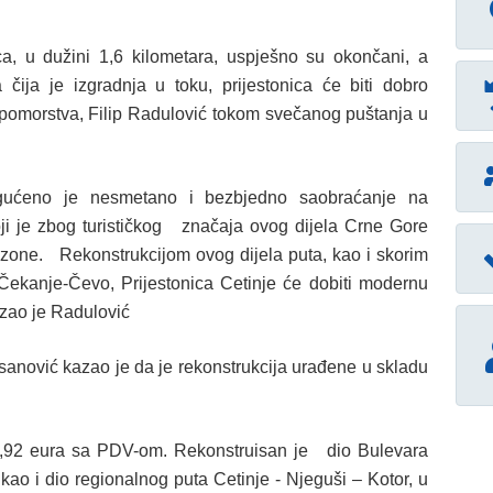
a, u dužini 1,6 kilometara, uspješno su okončani, a
ija je izgradnja u toku, prijestonica će biti dobro
 pomorstva, Filip Radulović tokom svečanog puštanja u
ogućeno je nesmetano i bezbjedno saobraćanje na
oji je zbog turističkog značaja ovog dijela Crne Gore
sezone. Rekonstrukcijom ovog dijela puta, kao i skorim
Čekanje-Čevo, Prijestonica Cetinje će dobiti modernu
azao je Radulović
anović kazao je da je rekonstrukcija urađene u skladu
68,92 eura sa PDV-om. Rekonstruisan je dio Bulevara
kao i dio regionalnog puta Cetinje - Njeguši – Kotor, u