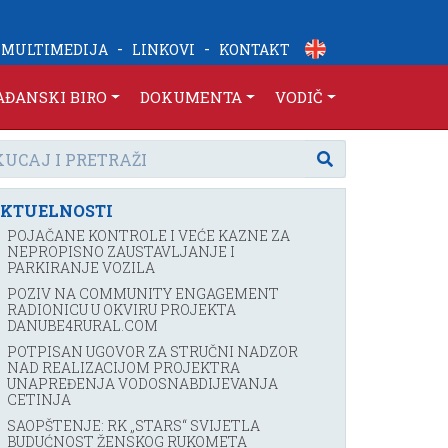
-
-
MULTIMEDIJA
LINKOVI
KONTAKT
AĐANSKI BIRO
DOKUMENTA
VODIČ
KTUELNOSTI
POJAČANE KONTROLE I VEĆE KAZNE ZA
NEPROPISNO ZAUSTAVLJANJE I
PARKIRANJE VOZILA
POZIV NA COMMUNITY ENGAGEMENT
RADIONICU U OKVIRU PROJEKTA
DANUBE4RURAL.COM
POTPISAN UGOVOR ZA STRUČNI NADZOR
NAD REALIZACIJOM PROJEKTRA
UNAPREĐENJA VODOSNABDIJEVANJA
CETINJA
SAOPŠTENJE: RK „STARS“ SVIJETLA
BUDUĆNOST ŽENSKOG RUKOMETA