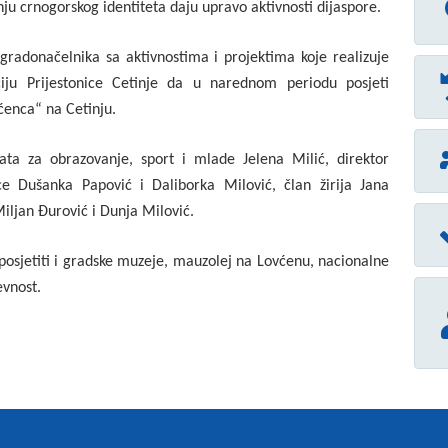
anju crnogorskog identiteta daju upravo aktivnosti dijaspore.
gradonačelnika sa aktivnostima i projektima koje realizuje
aciju Prijestonice Cetinje da u narednom periodu posjeti
ćenca“ na Cetinju.
jata za obrazovanje, sport i mlade Jelena Milić, direktor
ce Dušanka Papović i Daliborka Milović, član žirija Jana
iljan Đurović i Dunja Milović.
posjetiti i gradske muzeje, mauzolej na Lovćenu, nacionalne
evnost.