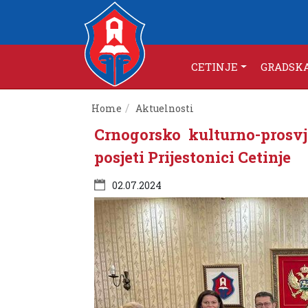
CETINJE
GRADSK
Home
Aktuelnosti
Crnogorsko kulturno-prosvj
posjeti Prijestonici Cetinje
02.07.2024