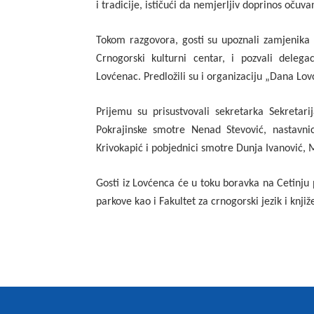
i tradicije, ističući da nemjerljiv doprinos očuv
Tokom razgovora, gosti su upoznali zamjenika 
Crnogorski kulturni centar, i pozvali deleg
Lovćenac. Predložili su i organizaciju „Dana Lov
Prijemu su prisustvovali sekretarka Sekretari
Pokrajinske smotre Nenad Stevović, nastavni
Krivokapić i pobjednici smotre Dunja Ivanović, M
Gosti iz Lovćenca će u toku boravka na Cetinju 
parkove kao i Fakultet za crnogorski jezik i knjiž