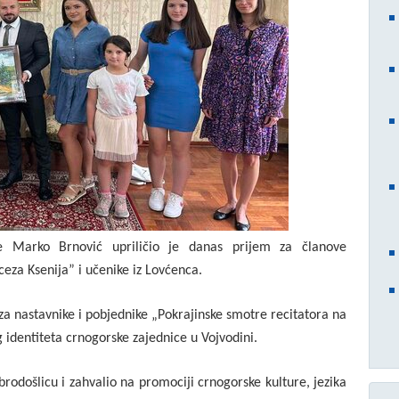
je Marko Brnović upriličio je danas prijem za članove
eza Ksenija” i učenike iz Lovćenca.
za nastavnike i pobjednike „Pokrajinske smotre recitatora na
og identiteta crnogorske zajednice u Vojvodini.
odošlicu i zahvalio na promociji crnogorske kulture, jezika