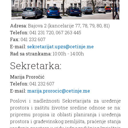
Adresa:
Bajova 2 (kancelarije 77, 78, 79, 80, 81)
Telefon:
041 231 720, 067 263 445
Fax:
041 232 607
E-mail:
sekretarijat.upzs@cetinje.me
Rad sa strankama:
10:00h - 14:00h
Sekretarka:
Marija Proročić
Telefon:
041 232 607
E-mail:
marija.prorocic@cetinje.me
Poslovi i nadležnosti Sekretarijata za uređenje
prostora i zaštitu životne sredine odnose se na:
pripremu propisa iz oblasti planiranja i uređenja
prostora i građevinskog zemljišta, praćenje stanja